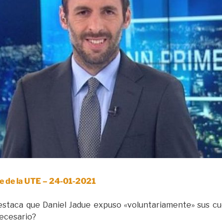
e de la UTE – 24-01-2021
staca que Daniel Jadue expuso «voluntariamente» sus cue
necesario?