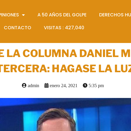
PINIONES
A 50 AÑOS DEL GOLPE
DERECHOS H
CONTACTO
VISITAS :
427,040
E LA COLUMNA DANIEL 
TERCERA: HAGASE LA LU
admin
enero 24, 2021
5:35 pm