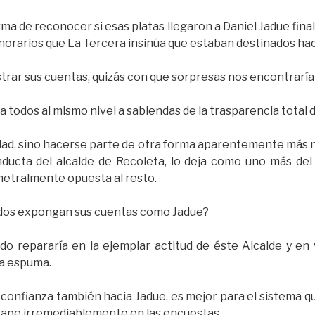
a de reconocer si esas platas llegaron a Daniel Jadue fina
honorarios que La Tercera insinúa que estaban destinados haci
strar sus cuentas, quizás con que sorpresas nos encontrarí
todos al mismo nivel a sabiendas de la trasparencia total d
vidad, sino hacerse parte de otra forma aparentemente más 
nducta del alcalde de Recoleta, lo deja como uno más del 
metralmente opuesta al resto.
odos expongan sus cuentas como Jadue?
do repararía en la ejemplar actitud de éste Alcalde y en
la espuma.
sconfianza también hacia Jadue, es mejor para el sistema 
cape irremediablemente en las encuestas.