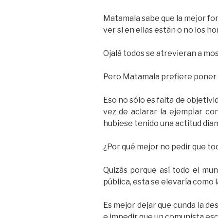
Matamala sabe que la mejor form
ver si en ellas están o no los 
Ojalá todos se atrevieran a mo
Pero Matamala prefiere poner a 
Eso no sólo es falta de objeti
vez de aclarar la ejemplar co
hubiese tenido una actitud dia
¿Por qué mejor no pedir que t
Quizás porque así todo el mun
pública, esta se elevaría como 
Es mejor dejar que cunda la de
e impedir que un comunista es