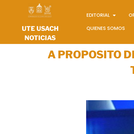
EDITORIAL
O
UTE USACH
QUIENES SOMOS
NOTICIAS
A PROPOSITO D