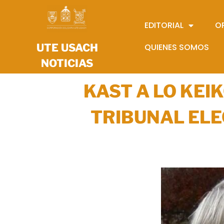
EDITORIAL
O
UTE USACH
QUIENES SOMOS
NOTICIAS
KAST A LO KEI
TRIBUNAL ELE