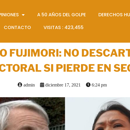
PINIONES
A 50 AÑOS DEL GOLPE
DERECHOS H
CONTACTO
VISITAS :
423,455
KO FUJIMORI: NO DESCAR
CTORAL SI PIERDE EN S
admin
diciembre 17, 2021
6:24 pm