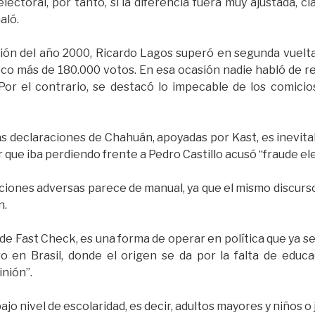
lectoral, por tanto, si la diferencia fuera muy ajustada, c
aló.
ción del año 2000, Ricardo Lagos superó en segunda vuelt
oco más de 180.000 votos. En esa ocasión nadie habló de rec
or el contrario, se destacó lo impecable de los comicios
as declaraciones de Chahuán, apoyadas por Kast, es inevita
 que iba perdiendo frente a Pedro Castillo acusó “fraude el
ciones adversas parece de manual, ya que el mismo discurs
n.
de Fast Check, es una forma de operar en política que ya s
o en Brasil, donde el origen se da por la falta de educ
nión”.
ajo nivel de escolaridad, es decir, adultos mayores y niños o