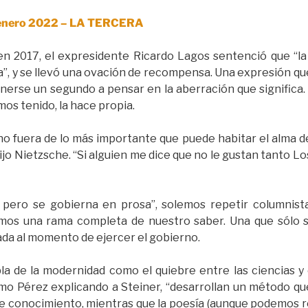
e enero 2022 – LA TERCERA
en 2017, el expresidente Ricardo Lagos sentenció que “l
a”, y se llevó una ovación de recompensa. Una expresión q
enerse un segundo a pensar en la aberración que significa.
os tenido, la hace propia.
no fuera de lo más importante que puede habitar el alma de
 dijo Nietzsche. “Si alguien me dice que no le gustan tanto L
pero se gobierna en prosa”, solemos repetir columnistas
mos una rama completa de nuestro saber. Una que sólo se
dada al momento de ejercer el gobierno.
la de la modernidad como el quiebre entre las ciencias y e
ermo Pérez explicando a Steiner, “desarrollan un método que
de conocimiento, mientras que la poesía (aunque podemos r