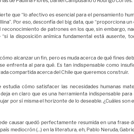
 las de Paulina Flores, Daniel Campusano o Rodrigo Cortés.
ierte que “lo afectivo es esencial para el pensamiento hu
lina”. Por eso, desconfía del big data, que “proporciona u
el reconocimiento de patrones en los que, sin embargo, na
 “si la disposición anímica fundamental está ausente, t
cómo alcanzar un fin, pero es muda acerca de qué fines deb
e enfrenta al para qué. Es tan indispensable como insufi
ada compartida acerca del Chile que queremos construir.
e estudia cómo satisfacer las necesidades humanas mate
 deja en claro que es una herramienta indispensable para 
bujar por sí misma el horizonte de lo deseable. ¿Cuáles so
ede causar quedó perfectamente resumida en una frase 
aís mediocrón (…) en la literatura, eh, Pablo Neruda, Gabri