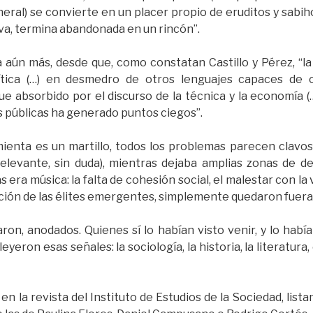
eral) se convierte en un placer propio de eruditos y sabih
va, termina abandonada en un rincón”.
a aún más, desde que, como constatan Castillo y Pérez, “
ítica (…) en desmedro de otros lenguajes capaces de o
fue absorbido por el discurso de la técnica y la economía (
s públicas ha generado puntos ciegos”.
ienta es un martillo, todos los problemas parecen clavos.
levante, sin duda), mientras dejaba amplias zonas de d
era música: la falta de cohesión social, el malestar con la v
ación de las élites emergentes, simplemente quedaron fuera d
caron, anodados. Quienes sí lo habían visto venir, y lo ha
eron esas señales: la sociología, la historia, la literatura, e
 en la revista del Instituto de Estudios de la Sociedad, lista