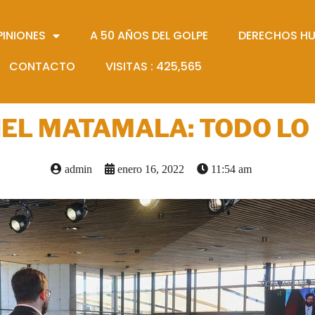
PINIONES
A 50 AÑOS DEL GOLPE
DERECHOS H
CONTACTO
VISITAS :
425,565
EL MATAMALA: TODO LO
admin
enero 16, 2022
11:54 am