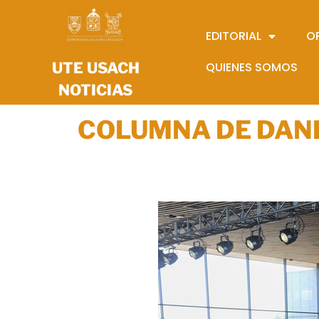
EDITORIAL
O
UTE USACH
QUIENES SOMOS
NOTICIAS
COLUMNA DE DANI