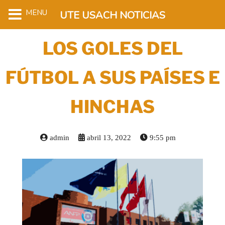
MENU
UTE USACH NOTICIAS
LOS GOLES DEL
FÚTBOL A SUS PAÍSES E
HINCHAS
admin
abril 13, 2022
9:55 pm