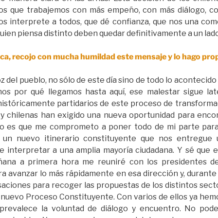
icos que trabajemos con más empeño, con más diálogo, c
s interprete a todos, que dé confianza, que nos una como p
 quien piensa distinto deben quedar definitivamente a un lado
ca, recojo con mucha humildad este mensaje y lo hago pro
z del pueblo, no sólo de este día sino de todo lo acontecid
os por qué llegamos hasta aquí, ese malestar sigue la
istóricamente partidarios de este proceso de transforma
 y chilenas han exigido una nueva oportunidad para enco
llo es que me comprometo a poner todo de mi parte para
l, un nuevo itinerario constituyente que nos entregue 
re interpretar a una amplia mayoría ciudadana. Y sé que 
ñana a primera hora me reuniré con los presidentes 
ra avanzar lo más rápidamente en esa dirección y, durant
aciones para recoger las propuestas de los distintos se
 nuevo Proceso Constituyente. Con varios de ellos ya hemo
e prevalece la voluntad de diálogo y encuentro. No pod