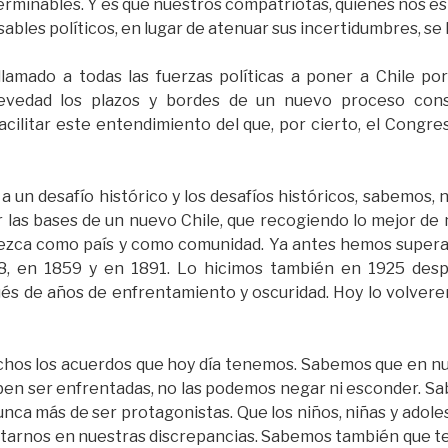
rminables. Y es que nuestros compatriotas, quienes nos est
ables políticos, en lugar de atenuar sus incertidumbres, se
lamado a todas las fuerzas políticas a poner a Chile por
brevedad los plazos y bordes de un nuevo proceso cons
cilitar este entendimiento del que, por cierto, el Congr
a un desafío histórico y los desafíos históricos, sabemos, 
 las bases de un nuevo Chile, que recogiendo lo mejor de
ezca como país y como comunidad. Ya antes hemos superado
18, en 1859 y en 1891. Lo hicimos también en 1925 desp
s de años de enfrentamiento y oscuridad. Hoy lo volvere
hos los acuerdos que hoy día tenemos. Sabemos que en nues
ben ser enfrentadas, no las podemos negar ni esconder. S
unca más de ser protagonistas. Que los niños, niñas y ado
rnos en nuestras discrepancias. Sabemos también que te