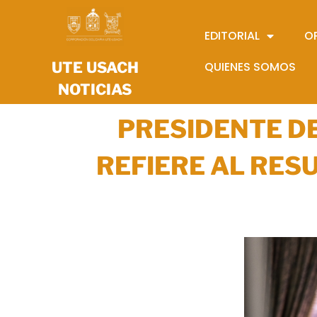
EDITORIAL
O
UTE USACH
QUIENES SOMOS
NOTICIAS
PRESIDENTE DE
REFIERE AL RES