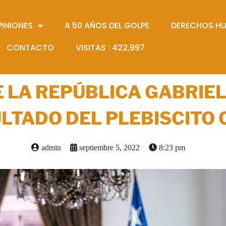
PINIONES
A 50 AÑOS DEL GOLPE
DERECHOS H
CONTACTO
VISITAS :
422,997
 LA REPÚBLICA GABRIEL
ULTADO DEL PLEBISCITO
admin
septiembre 5, 2022
8:23 pm