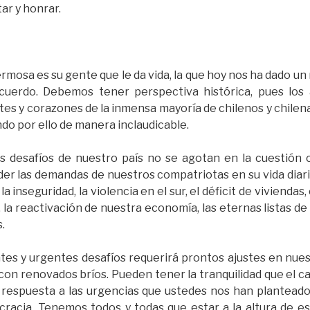
ar y honrar.
mosa es su gente que le da vida, la que hoy nos ha dado 
cuerdo. Debemos tener perspectiva histórica, pues los 
tes y corazones de la inmensa mayoría de chilenos y chile
do por ello de manera inclaudicable.
 desafíos de nuestro país no se agotan en la cuestión 
er las demandas de nuestros compatriotas en su vida diar
inseguridad, la violencia en el sur, el déficit de viviendas,
, la reactivación de nuestra economía, las eternas listas de 
.
tes y urgentes desafíos requerirá prontos ajustes en nue
on renovados bríos. Pueden tener la tranquilidad que el 
 respuesta a las urgencias que ustedes nos han planteado
cracia. Tenemos todos y todas que estar a la altura de e