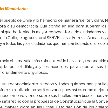
del Mandatario:
l pueblo de Chile y lo ha hecho de manera fuerte y clara.
ora a su democracia. Que confía en ella para superar las 
al que ha tenido la mayor convocatoria de ciudadanos y c
odo Chile, le agradezco al SERVEL, a las Fuerzas Armadas y
a todos las y los ciudadanos que han participado el día de ho
cia chilena sale más robusta. Así lo ha visto y reconocido
opta por el diálogo y los acuerdos para superar sus fr
profundamente orgullosos.
 un reconocimiento a todos y todas quienes han partic
sfuerzo realizado no será en vano, pues así es como mejor 
 necesario volviendo sobre sus huellas para buscar nuevas
 satisfecho con la propuesta de Constitución que la Conven
e manera clara en las urnas. Esta decisión de los chilen