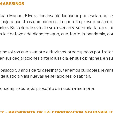
SON ASESINOS
uan Manuel Rivera, incansable luchador por esclarecer el
naje a nuestros compañeros, la querella presentada cont
dres Bello donde estudio su enseñanza secundaria, en el ba
los octavos de dicho colegio, que tanto la pandemia, co
e nosotros que siempre estuvimos preocupados por tratar 
en sus declaraciones ante la justicia, en sus opiniones, en s
pasado 50 años de tu asesinato, tenemos culpables, leva
de justicia, y las nuevas generaciones lo sabrán.
yo, siempre estarás presente en nuestra memoria,
EZ -
PRESIDENTE DE LA CORPORACION SOLIDARIA U