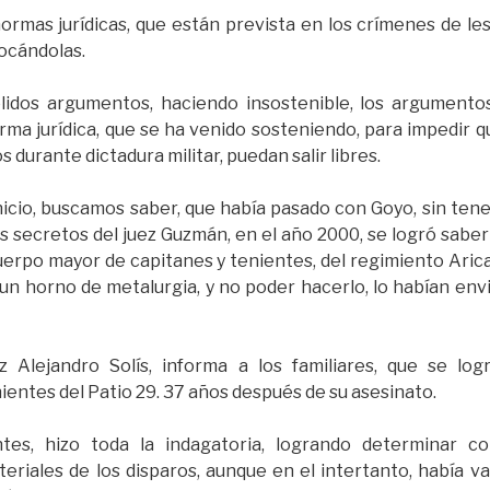
rmas jurídicas, que están prevista en los crímenes de le
ocándolas.
idos argumentos, haciendo insostenible, los argumento
orma jurídica, que se ha venido sosteniendo, para impedir q
durante dictadura militar, puedan salir libres.
nicio, buscamos saber, que había pasado con Goyo, sin tene
nos secretos del juez Guzmán, en el año 2000, se logró sabe
erpo mayor de capitanes y tenientes, del regimiento Arica
n horno de metalurgia, y no poder hacerlo, lo habían env
z Alejandro Solís, informa a los familiares, que se lo
entes del Patio 29. 37 años después de su asesinato.
ntes, hizo toda la indagatoria, logrando determinar c
eriales de los disparos, aunque en el intertanto, había va