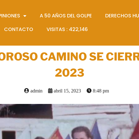
PINIONES
A 50 AÑOS DEL GOLPE
DERECHOS H
CONTACTO
VISITAS :
422,146
OROSO CAMINO SE CIERRA
2023
admin
abril 15, 2023
8:48 pm