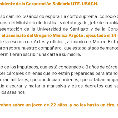
sidente de la Corporación Solidaria UTE-USACH.
so camino. 50 años de espera. La corte suprema , conoció 
, del Ministerio de Justica , y del abogado , jefe de la unid
resentación de la Universidad de Santiago y de la Corp
 el asesinato del Gregorio Mimica Argote , ejecutado el 1
de la escuela de Artes y oficios , a mando de Moren Brito 
ron sobre nuestro compañero , que estaba atado de manos y
permitieran escribir una carta a su madre.
 de los Imputados, que está condenado a 8 años de cárcel
rcel, cárceles chilenas que no están preparadas para atend
 eran militares, que obedecían ordenes, que estaban ampa
itía disparar y matar a mansalva y otros decretos que
los asesinos.
aban sobre un joven de 22 años, y no les basto un tiro, s