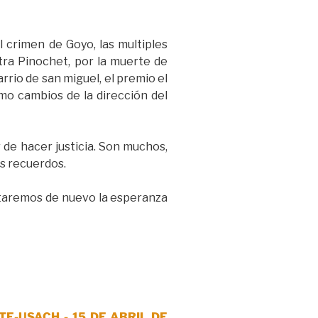
 crimen de Goyo, las multiples
ra Pinochet, por la muerte de
rrio de san miguel, el premio el
mo cambios de la dirección del
de hacer justicia. Son muchos,
us recuerdos.
ntaremos de nuevo la esperanza
TE-USACH -
15 DE ABRIL DE