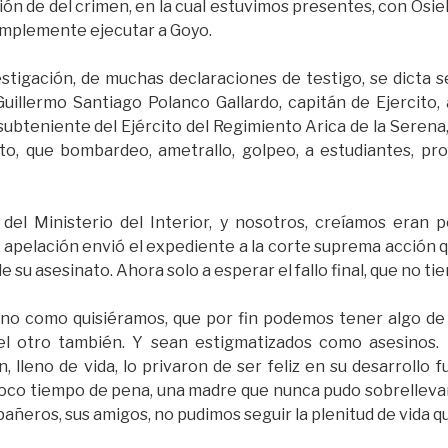
ión de del crimen, en la cual estuvimos presentes, con Osiel
implemente ejecutar a Goyo.
tigación, de muchas declaraciones de testigo, se dicta s
uillermo Santiago Polanco Gallardo, capitán de Ejercito,
bteniente del Ejército del Regimiento Arica de la Serena, 
to, que bombardeo, ametrallo, golpeo, a estudiantes, prof
el Ministerio del Interior, y nosotros, creíamos eran pe
apelación envió el expediente a la corte suprema acción qu
 su asesinato. Ahora solo a esperar el fallo final, que no ti
 no como quisiéramos, que por fin podemos tener algo de Ju
el otro también. Y sean estigmatizados como asesinos. N
, lleno de vida, lo privaron de ser feliz en su desarrollo
 poco tiempo de pena, una madre que nunca pudo sobrellevar
pañeros, sus amigos, no pudimos seguir la plenitud de vida 