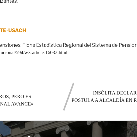
izantes.
UTE-USACH
nes. Ficha Estadística Regional del Sistema de Pensione
itucional/594/w3-article-16032.html
INSÓLITA DECLA
ROS, PERO ES
POSTULA A ALCALDÍA EN 
ONAL AVANCE»