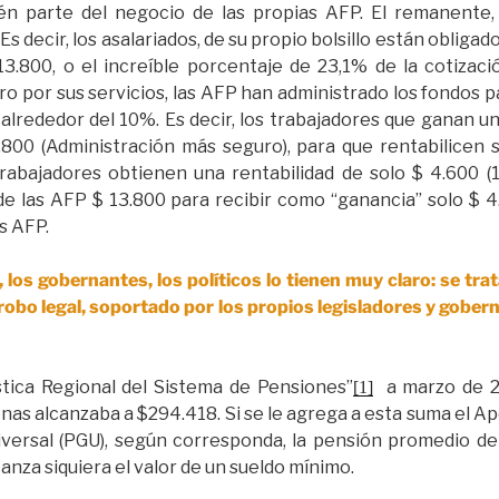
én parte del negocio de las propias AFP. El remanente, 
 Es decir, los asalariados, de su propio bolsillo están obligad
13.800, o el increíble porcentaje de 23,1% de la cotizac
o por sus servicios, las AFP han administrado los fondos pa
 alrededor del 10%. Es decir, los trabajadores que ganan u
00 (Administración más seguro), para que rentabilicen 
trabajadores obtienen una rentabilidad de solo $ 4.600 
de las AFP $ 13.800 para recibir como “ganancia” solo $ 4
s AFP.
, los gobernantes, los políticos lo tienen muy claro: se tra
robo legal, soportado por los propios legisladores y gobern
stica Regional del Sistema de Pensiones”
a marzo de 2
[1]
as alcanzaba a $294.418. Si se le agrega a esta suma el Apo
iversal (PGU), según corresponda, la pensión promedio de
anza siquiera el valor de un sueldo mínimo.