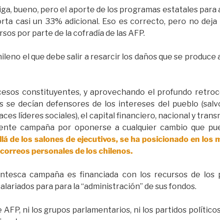
iga, bueno, pero el aporte de los programas estatales para
orta casi un 33% adicional. Eso es correcto, pero no deja
ursos por parte de la cofradía de las AFP.
hileno el que debe salir a resarcir los daños que se produce
ocesos constituyentes, y aprovechando el profundo retroce
s se decían defensores de los intereses del pueblo (salv
aces líderes sociales), el capital financiero, nacional y trans
ente campaña por oponerse a cualquier cambio que pueda
á de los salones de ejecutivos, se ha posicionado en los 
s correos personales de los chilenos.
ntesca campaña es financiada con los recursos de los p
alariados para para la “administración” de sus fondos.
e AFP, ni los grupos parlamentarios, ni los partidos políti