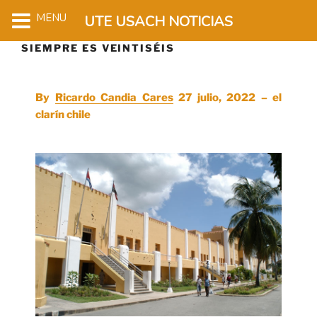
MENU
UTE USACH NOTICIAS
SIEMPRE ES VEINTISÉIS
By
Ricardo Candia Cares
27 julio, 2022 – el
clarín chile