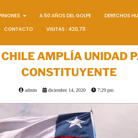
PINIONES
A 50 AÑOS DEL GOLPE
DERECHOS H
CONTACTO
VISITAS :
420,711
 CHILE AMPLÍA UNIDAD
CONSTITUYENTE
admin
diciembre 14, 2020
7:29 pm