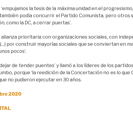
 ‘empujamos la tesis de la máxima unidad en el progresismo
i también podía concurrir el Partido Comunista, pero otros
ón, como la DC, a cerrar puertas’.
lianza prioritaria con organizaciones sociales, con inde
, (…) por construir mayorías sociales que se conviertan en m
unos pocos’.
ejar de tender puentes’ y llamó a los líderes de los partido
umbo, porque ‘la reedición de la Concertación no es lo que C
 que no pudieron ejecutar en 30 años.
embre 2020
ITAL