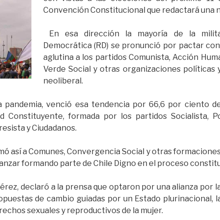
Convención Constitucional que redactará una n
En esa dirección la mayoría de la milita
Democrática (RD) se pronunció por pactar con 
aglutina a los partidos Comunista, Acción Hum
Verde Social y otras organizaciones políticas 
neoliberal.
la pandemia, venció esa tendencia por 66,6 por ciento d
ad Constituyente, formada por los partidos Socialista, 
gresista y Ciudadanos.
mó así a Comunes, Convergencia Social y otras formaciones
anzar formando parte de Chile Digno en el proceso constit
érez, declaró a la prensa que optaron por una alianza por la
ropuestas de cambio guiadas por un Estado plurinacional, 
erechos sexuales y reproductivos de la mujer.