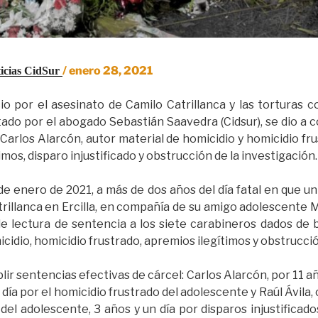
/ enero 28, 2021
icias CidSur 
io por el asesinato de Camilo Catrillanca y las torturas
do por el abogado Sebastián Saavedra (Cidsur), se dio a c
arlos Alarcón, autor material de homicidio y homicidio fru
os, disparo injustificado y obstrucción de la investigación.
de enero de 2021, a más de dos años del día fatal en que 
rillanca en Ercilla, en compañía de su amigo adolescente M.A
 de lectura de sentencia a los siete carabineros dados de
cidio, homicidio frustrado, apremios ilegítimos y obstrucció
ir sentencias efectivas de cárcel: Carlos Alarcón, por 11 
 día por el homicidio frustrado del adolescente y Raúl Ávila
el adolescente, 3 años y un día por disparos injustificado