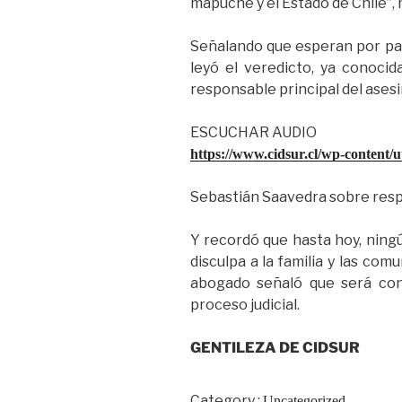
mapuche y el Estado de Chile”,
Señalando que esperan por part
leyó el veredicto, ya conocid
responsable principal del asesin
ESCUCHAR AUDIO
https://www.cidsur.cl/wp-content/u
Sebastián Saavedra sobre respo
Y recordó que hasta hoy, ningú
disculpa a la familia y las co
abogado señaló que será conv
proceso judicial.
GENTILEZA DE CIDSUR
Category :
Uncategorized