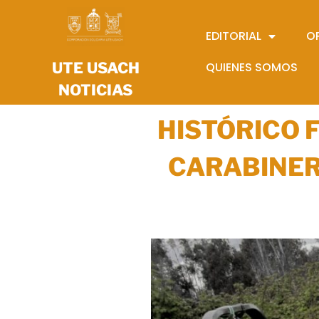
EDITORIAL
O
UTE USACH
QUIENES SOMOS
NOTICIAS
HISTÓRICO 
CARABINER