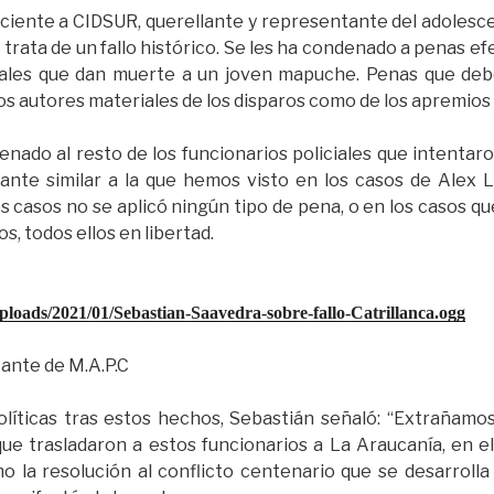
ciente a CIDSUR, querellante y representante del adolesce
 trata de un fallo histórico. Se les ha condenado a penas ef
ciales que dan muerte a un joven mapuche. Penas que de
los autores materiales de los disparos como de los apremios 
enado al resto de los funcionarios policiales que intentaro
ante similar a la que hemos visto en los casos de Alex 
 casos no se aplicó ningún tipo de pena, o en los casos qu
s, todos ellos en libertad.
ploads/2021/01/Sebastian-Saavedra-sobre-fallo-Catrillanca.ogg
ante de M.A.P.C
olíticas tras estos hechos, Sebastián señaló: “Extrañamos
que trasladaron a estos funcionarios a La Araucanía, en
la resolución al conflicto centenario que se desarrolla 