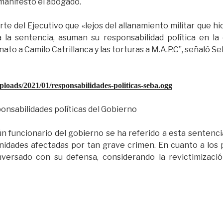
 manifestó el abogado.
e del Ejecutivo que «lejos del allanamiento militar que hi
a la sentencia, asuman su responsabilidad política en l
ato a Camilo Catrillanca y las torturas a M.A.P.C”, señaló Se
ploads/2021/01/responsabilidades-politicas-seba.ogg
nsabilidades políticas del Gobierno
n funcionario del gobierno se ha referido a esta sentencia
munidades afectadas por tan grave crimen. En cuanto a los p
ersado con su defensa, considerando la revictimizació