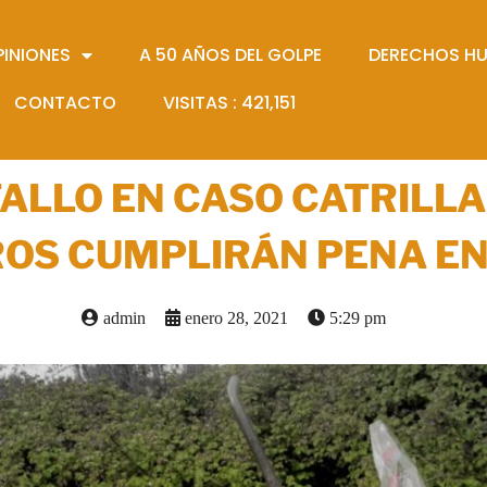
PINIONES
A 50 AÑOS DEL GOLPE
DERECHOS H
CONTACTO
VISITAS :
421,151
FALLO EN CASO CATRILLA
OS CUMPLIRÁN PENA EN
admin
enero 28, 2021
5:29 pm