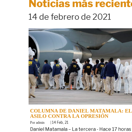
Noticias más recient
14 de febrero de 2021
COLUMNA DE DANIEL MATAMALA: EL
ASILO CONTRA LA OPRESIÓN
By
|
14
Feb, 21
admin
Daniel Matamala – La tercera - Hace 17 horas