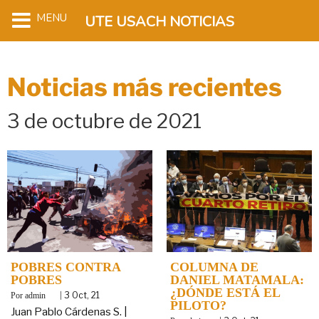
MENU
UTE USACH NOTICIAS
Noticias más recientes
3 de octubre de 2021
POBRES CONTRA
COLUMNA DE
POBRES
DANIEL MATAMALA:
¿DÓNDE ESTÁ EL
By
|
3
Oct, 21
admin
PILOTO?
Juan Pablo Cárdenas S. |