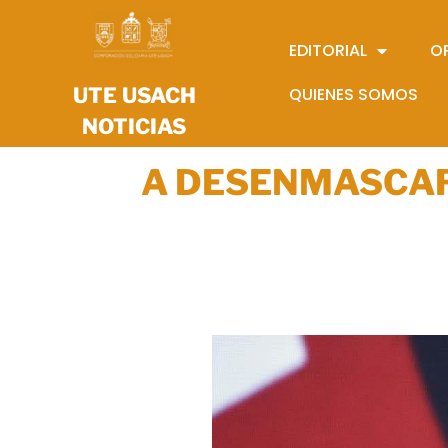
EDITORIAL
O
UTE USACH
QUIENES SOMOS
NOTICIAS
A DESENMASCAR