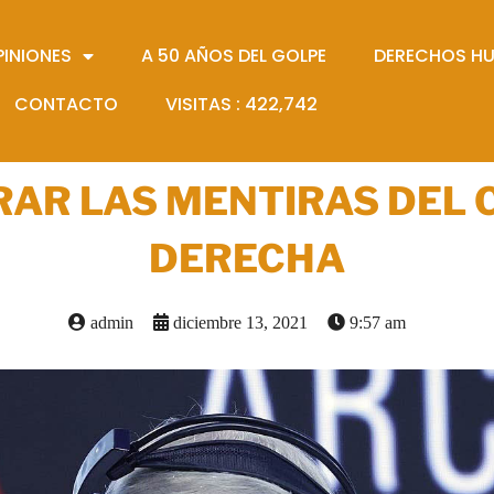
PINIONES
A 50 AÑOS DEL GOLPE
DERECHOS H
CONTACTO
VISITAS :
422,742
AR LAS MENTIRAS DEL C
DERECHA
admin
diciembre 13, 2021
9:57 am