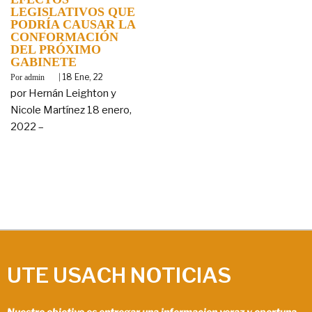
LEGISLATIVOS QUE
PODRÍA CAUSAR LA
CONFORMACIÓN
DEL PRÓXIMO
GABINETE
By
|
18
Ene, 22
admin
por Hernán Leighton y
Nicole Martínez 18 enero,
2022 –
UTE USACH NOTICIAS
Nuestro objetivo es entregar una informacion veraz y oportuna.