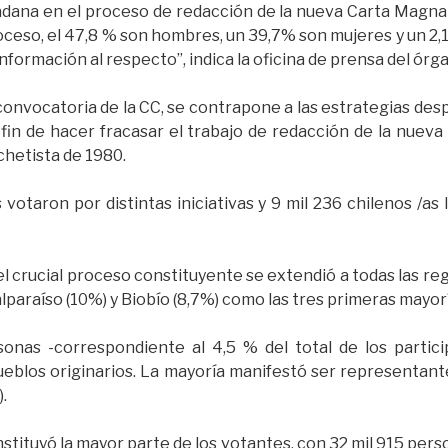
adana en el proceso de redacción de la nueva Carta Magna 
ceso, el 47,8 % son hombres, un 39,7% son mujeres y un 2,
nformación al respecto”, indica la oficina de prensa del órg
a convocatoria de la CC, se contrapone a las estrategias des
 fin de hacer fracasar el trabajo de redacción de la nuev
hetista de 1980.
votaron por distintas iniciativas y 9 mil 236 chilenos /as
l crucial proceso constituyente se extendió a todas las re
paraíso (10%) y Biobío (8,7%) como las tres primeras mayorí
onas -correspondiente al 4,5 % del total de los partic
ueblos originarios. La mayoría manifestó ser representant
.
stituyó la mayor parte de los votantes, con 32 mil 915 pers