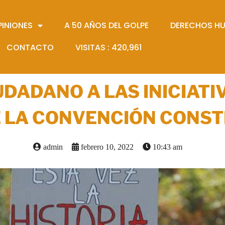
PINIONES
A 50 AÑOS DEL GOLPE
DERECHOS H
CONTACTO
VISITAS :
420,961
UDADANO A LAS INICIATI
 LA CONVENCIÓN CONST
admin
febrero 10, 2022
10:43 am