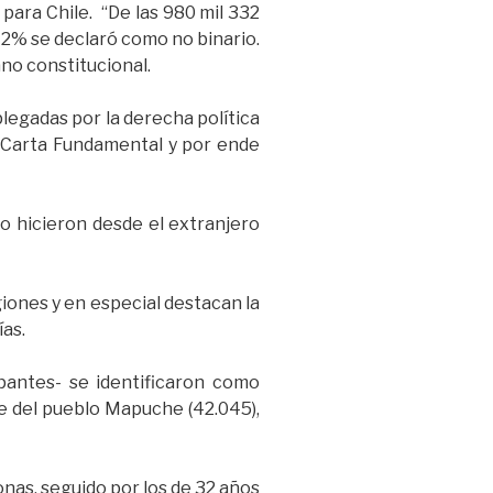
para Chile. “De las 980 mil 332
12% se declaró como no binario.
ano constitucional.
plegadas por la derecha política
a Carta Fundamental y por ende
 lo hicieron desde el extranjero
giones y en especial destacan la
as.
ipantes- se identificaron como
e del pueblo Mapuche (42.045),
onas, seguido por los de 32 años