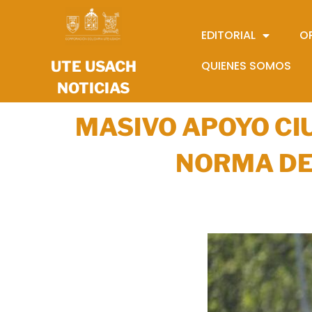
EDITORIAL
O
UTE USACH
QUIENES SOMOS
NOTICIAS
MASIVO APOYO CI
NORMA DE