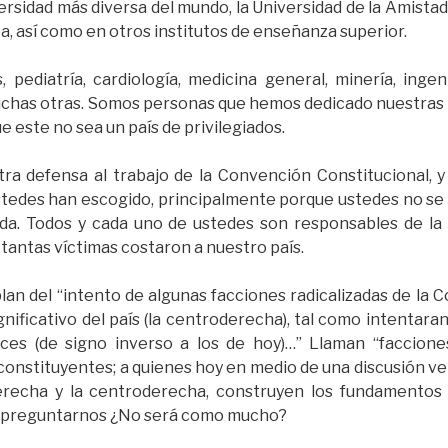
ersidad más diversa del mundo, la Universidad de la Amista
a, así como en otros institutos de enseñanza superior.
 pediatría, cardiología, medicina general, minería, ingeni
has otras. Somos personas que hemos dedicado nuestras pr
e este no sea un país de privilegiados.
ra defensa al trabajo de la Convención Constitucional, 
ustedes han escogido, principalmente porque ustedes no s
ida. Todos y cada uno de ustedes son responsables de la 
tantas víctimas costaron a nuestro país.
lan del “intento de algunas facciones radicalizadas de la C
ignificativo del país (la centroderecha), tal como intentara
ces (de signo inverso a los de hoy)…” Llaman “facciones
 constituyentes; a quienes hoy en medio de una discusión 
derecha y la centroderecha, construyen los fundamentos
preguntarnos ¿No será como mucho?