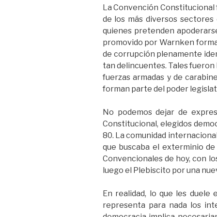
La Convención Constitucional 
de los más diversos sectores d
quienes pretenden apoderarse 
promovido por Warnken formar
de corrupción plenamente ident
tan delincuentes. Tales fueron l
fuerzas armadas y de carabine
forman parte del poder legislati
No podemos dejar de expres
Constitucional, elegidos democ
80. La comunidad internacional
que buscaba el exterminio de 
Convencionales de hoy, con lo
luego el Plebiscito por una nue
En realidad, lo que les duele
representa para nada los int
democracia implica necesariam