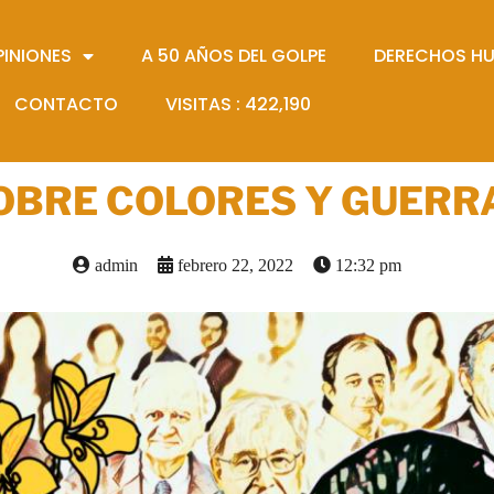
PINIONES
A 50 AÑOS DEL GOLPE
DERECHOS H
CONTACTO
VISITAS :
422,190
OBRE COLORES Y GUERR
admin
febrero 22, 2022
12:32 pm