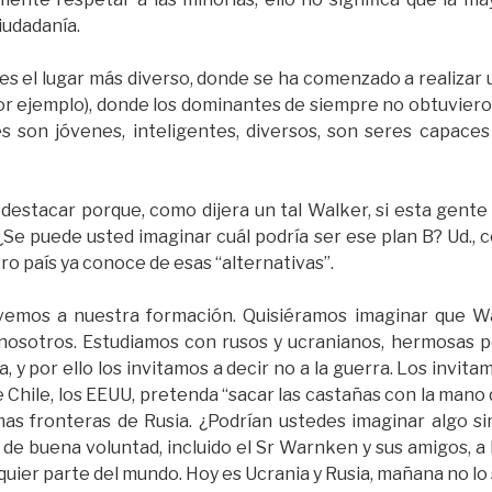
iudadanía.
s el lugar más diverso, donde se ha comenzado a realizar u
por ejemplo), donde los dominantes de siempre no obtuvieron 
s son jóvenes, inteligentes, diversos, son seres capaces
 destacar porque, como dijera un tal Walker, si esta gente
¿Se puede usted imaginar cuál podría ser ese plan B? Ud., 
tro país ya conoce de esas “alternativas”.
olvemos a nuestra formación. Quisiéramos imaginar que 
 nosotros. Estudiamos con rusos y ucranianos, hermosas 
, y por ello los invitamos a decir no a la guerra. Los invi
e Chile, los EEUU, pretenda “sacar las castañas con la mano
as fronteras de Rusia. ¿Podrían ustedes imaginar algo sim
de buena voluntad, incluido el Sr Warnken y sus amigos, a 
ier parte del mundo. Hoy es Ucrania y Rusia, mañana no lo