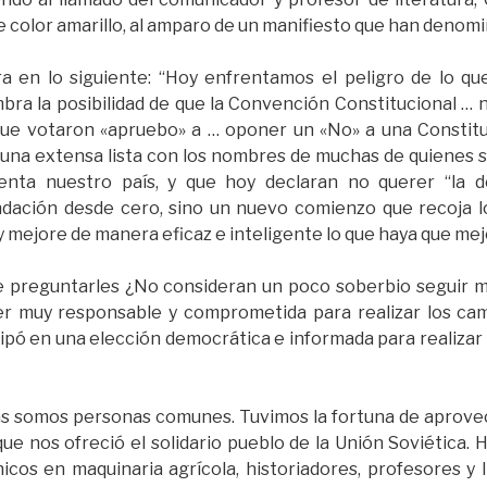
 color amarillo, al amparo de un manifiesto que han denomin
a en lo siguiente: “Hoy enfrentamos el peligro de lo que
mbra la posibilidad de que la Convención Constitucional … no
ue votaron «apruebo» a … oponer un «No» a una Constit
una extensa lista con los nombres de muchas de quienes s
frenta nuestro país, y que hoy declaran no querer “la d
dación desde cero, sino un nuevo comienzo que recoja 
 mejore de manera eficaz e inteligente lo que haya que mej
e preguntarles ¿No consideran un poco soberbio seguir m
 muy responsable y comprometida para realizar los camb
ipó en una elección democrática e informada para realizar
as somos personas comunes. Tuvimos la fortuna de aprove
 que nos ofreció el solidario pueblo de la Unión Soviética
cos en maquinaria agrícola, historiadores, profesores y 