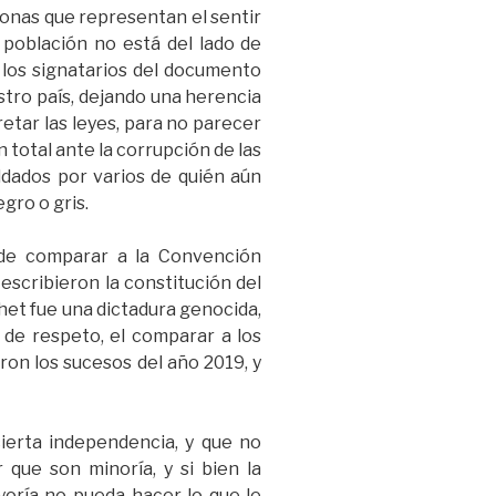
onas que representan el sentir
a población no está del lado de
 los signatarios del documento
ro país, dejando una herencia
etar las leyes, para no parecer
n total ante la corrupción de las
ldados por varios de quién aún
gro o gris.
de comparar a la Convención
escribieron la constitución del
het fue una dictadura genocida,
 de respeto, el comparar a los
on los sucesos del año 2019, y
cierta independencia, y que no
que son minoría, y si bien la
yoría no pueda hacer lo que le