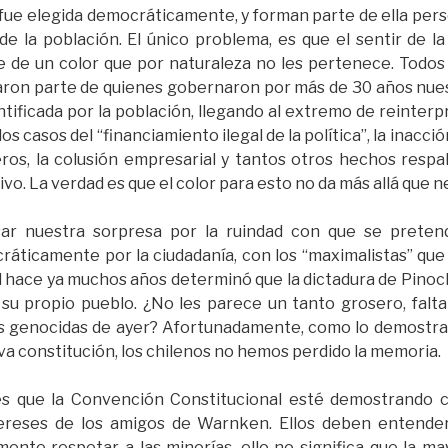
fue elegida democráticamente, y forman parte de ella pers
e la población. El único problema, es que el sentir de l
de un color que por naturaleza no les pertenece. Todos
on parte de quienes gobernaron por más de 30 años nuest
ificada por la población, llegando al extremo de reinterpr
os casos del “financiamiento ilegal de la política”, la inacció
ros, la colusión empresarial y tantos otros hechos respa
vo. La verdad es que el color para esto no da más allá que ne
ar nuestra sorpresa por la ruindad con que se preten
ráticamente por la ciudadanía, con los “maximalistas” que 
 hace ya muchos años determinó que la dictadura de Pinoc
su propio pueblo. ¿No les parece un tanto grosero, falta
s genocidas de ayer? Afortunadamente, como lo demostrar
va constitución, los chilenos no hemos perdido la memoria.
 es que la Convención Constitucional esté demostrando 
ereses de los amigos de Warnken. Ellos deben entender 
ente respetar a las minorías, ello no significa que la ma