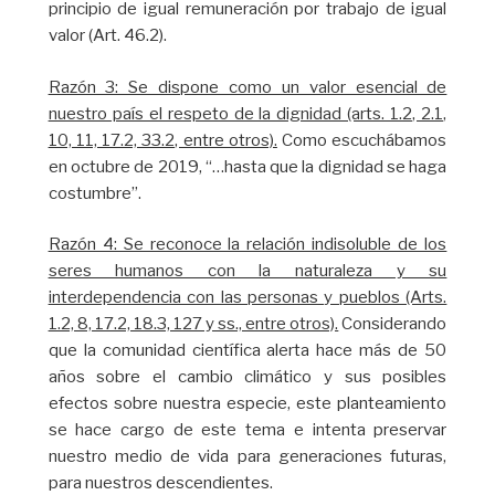
principio de igual remuneración por trabajo de igual
valor (Art. 46.2).
Razón 3: Se dispone como un valor esencial de
nuestro país el respeto de la dignidad (arts. 1.2, 2.1,
10, 11, 17.2, 33.2, entre otros).
Como escuchábamos
en octubre de 2019, “…hasta que la dignidad se haga
costumbre”.
Razón 4: Se reconoce la relación indisoluble de los
seres humanos con la naturaleza y su
interdependencia con las personas y pueblos (Arts.
1.2, 8, 17.2, 18.3, 127 y ss., entre otros).
Considerando
que la comunidad científica alerta hace más de 50
años sobre el cambio climático y sus posibles
efectos sobre nuestra especie, este planteamiento
se hace cargo de este tema e intenta preservar
nuestro medio de vida para generaciones futuras,
para nuestros descendientes.