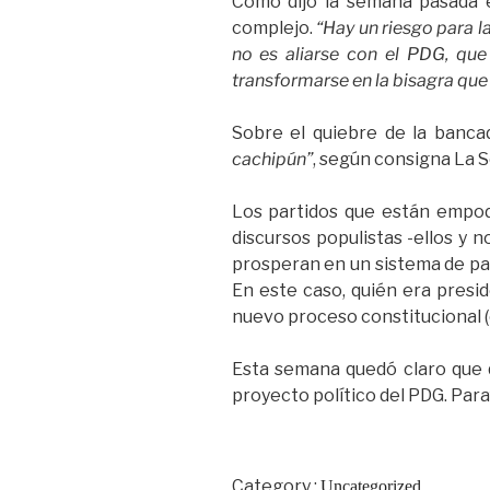
Como dijo la semana pasada en
complejo.
“Hay un riesgo para l
no es aliarse con el PDG, que
transformarse en la bisagra que 
Sobre el quiebre de la banca
cachipún”
, según consigna La 
Los partidos que están empo
discursos populistas -ellos y 
prosperan en un sistema de pa
En este caso, quién era presi
nuevo proceso constitucional 
Esta semana quedó claro que q
proyecto político del PDG. Par
Category :
Uncategorized