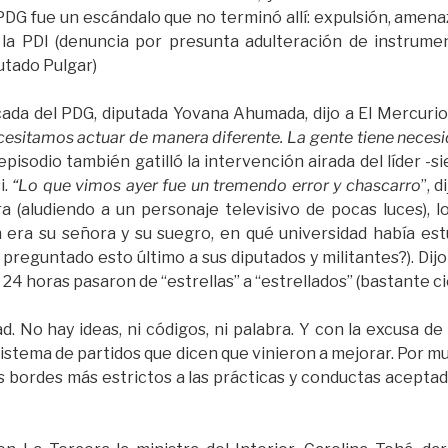
l PDG fue un escándalo que no terminó allí: expulsión, amen
 a la PDI (denuncia por presunta adulteración de instrume
utado Pulgar)
ncada del PDG, diputada Yovana Ahumada, dijo a El Mercuri
cesitamos actuar de manera diferente. La gente tiene necesid
l episodio también gatilló la intervención airada del líder
i.
“Lo que vimos ayer fue un tremendo error y chascarro
”, 
 (aludiendo a un personaje televisivo de pocas luces), 
n era su señora y su suegro, en qué universidad había es
 preguntado esto último a sus diputados y militantes?). Dij
24 horas pasaron de “estrellas” a “estrellados” (bastante ci
dad. No hay ideas, ni códigos, ni palabra. Y con la excusa de
istema de partidos que dicen que vinieron a mejorar. Por 
les bordes más estrictos a las prácticas y conductas acepta