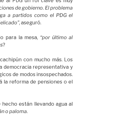
rle al PDG un rol clave es muy
iciones de gobierno. El problema
rega a partidos como el PDG el
delicado”
, aseguró.
do para la mesa,
“por último al
ás?
 cachipún con mucho más. Los
 la democracia representativa y
égicos de modos insospechados.
á la reforma de pensiones o el
e hecho están llevando agua al
lán o paloma
.