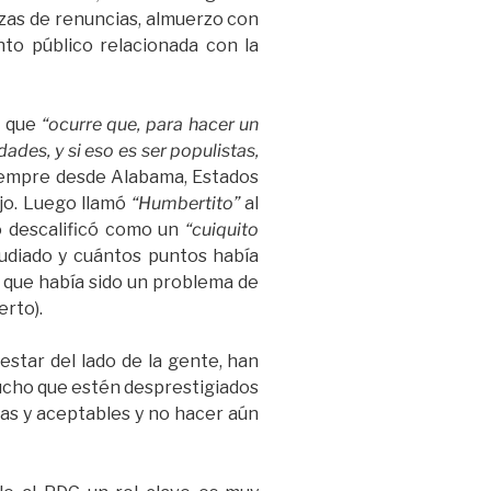
azas de renuncias, almuerzo con
nto público relacionada con la
o que
“ocurre que, para hacer un
ades, y si eso es ser populistas,
 -siempre desde Alabama, Estados
dijo. Luego llamó
“Humbertito”
al
lo descalificó como un
“cuiquito
tudiado y cuántos puntos había
o que había sido un problema de
erto).
 estar del lado de la gente, han
mucho que estén desprestigiados
das y aceptables y no hacer aún