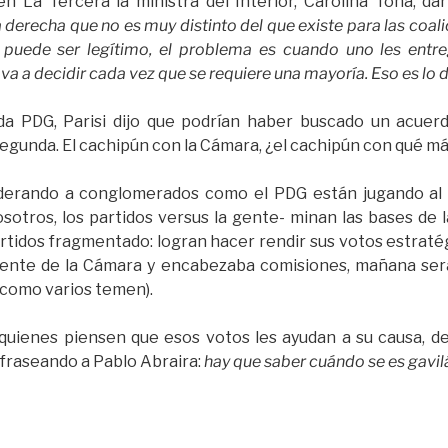
 La Tercera la ministra del Interior, Carolina Tohá, da
a derecha que no es muy distinto del que existe para las coal
 puede ser legítimo, el problema es cuando uno les ent
va a decidir cada vez que se requiere una mayoría. Eso es lo 
da PDG, Parisi dijo que podrían haber buscado un acuer
Segunda. El cachipún con la Cámara, ¿el cachipún con qué m
derando a conglomerados como el PDG están jugando al
nosotros, los partidos versus la gente- minan las bases de
rtidos fragmentado: logran hacer rendir sus votos estrat
dente de la Cámara y encabezaba comisiones, mañana ser
(como varios temen).
uienes piensen que esos votos les ayudan a su causa, d
afraseando a Pablo Abraira:
hay que saber cuándo se es gavi