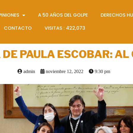
PINIONES
A 50 AÑOS DEL GOLPE
DERECHOS H
CONTACTO
VISITAS :
422,073
DE PAULA ESCOBAR: AL
admin
noviembre 12, 2022
9:30 pm