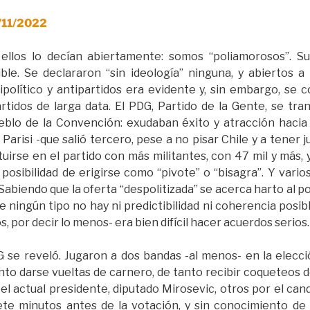
2/11/2022
 ellos lo decían abiertamente: somos “poliamorosos”. 
. Se declararon “sin ideología” ninguna, y abiertos a 
ipolítico y antipartidos era evidente y, sin embargo, se
artidos de larga data. El PDG, Partido de la Gente, se t
ueblo de la Convención: exudaban éxito y atracción hacia 
Parisi -que salió tercero, pese a no pisar Chile y a tener
tuirse en el partido con más militantes, con 47 mil y más,
 posibilidad de erigirse como “pivote” o “bisagra”. Y vario
Sabiendo que la oferta “despolitizada” se acerca harto al p
de ningún tipo no hay ni predictibilidad ni coherencia posi
s, por decir lo menos- era bien difícil hacer acuerdos serios.
 se reveló. Jugaron a dos bandas -al menos- en la elecc
nto darse vueltas de carnero, de tanto recibir coqueteos de
 el actual presidente, diputado Mirosevic, otros por el can
ete minutos antes de la votación, y sin conocimiento de