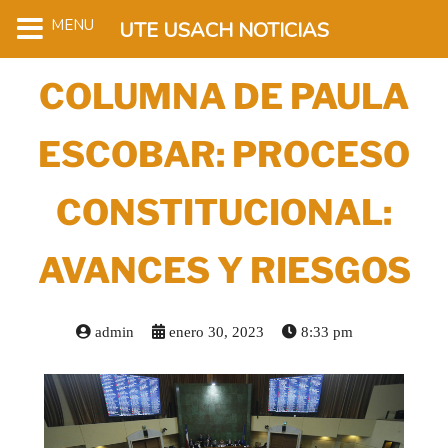
MENU
UTE USACH NOTICIAS
COLUMNA DE PAULA
ESCOBAR: PROCESO
CONSTITUCIONAL:
AVANCES Y RIESGOS
admin
enero 30, 2023
8:33 pm