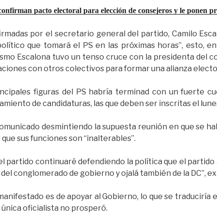
nfirman pacto electoral para elección de consejeros y le ponen pr
irmadas por el secretario general del partido, Camilo Esc
lítico que tomará el PS en las próximas horas”, esto, e
smo Escalona tuvo un tenso cruce con la presidenta del co
iones con otros colectivos para formar una alianza electo
incipales figuras del PS habría terminad con un fuerte 
tamiento de candidaturas, las que deben ser inscritas el lu
comunicado desmintiendo la supuesta reunión en que se hab
 que sus funciones son “inalterables”.
 partido continuaré defendiendo la política que el partido 
 del conglomerado de gobierno y ojalá también de la DC”, e
 manifestado es de apoyar al Gobierno, lo que se traduciría
a única oficialista no prosperó.