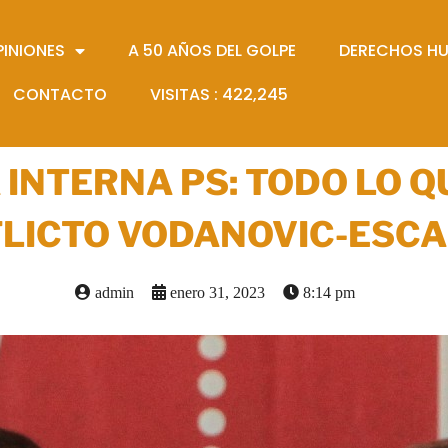
PINIONES
A 50 AÑOS DEL GOLPE
DERECHOS H
CONTACTO
VISITAS :
422,245
 INTERNA PS: TODO LO Q
LICTO VODANOVIC-ESC
admin
enero 31, 2023
8:14 pm