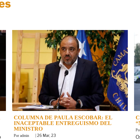
es
COLUMNA DE PAULA ESCOBAR: EL
C
INACEPTABLE ENTREGUISMO DEL
“
MINISTRO
B
By
|
26
Mar, 23
admin
o
O