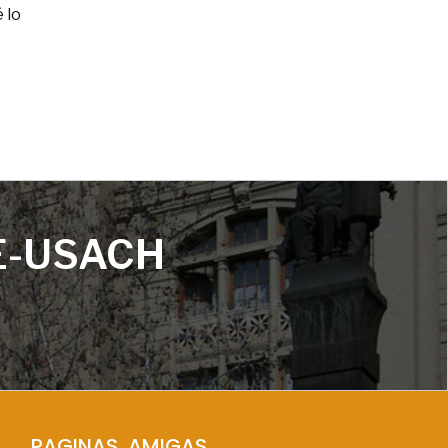
 lo
E-USACH
PAGINAS  AMIGAS