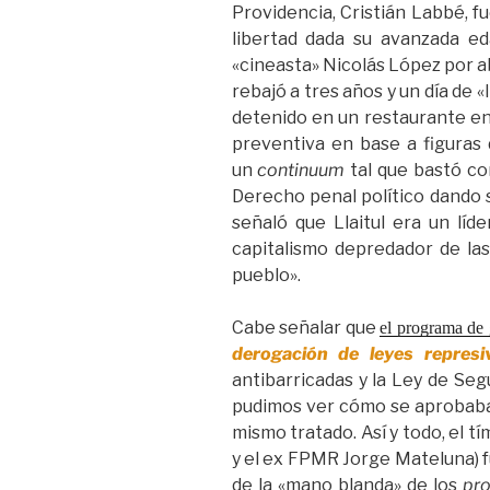
Providencia, Cristián Labbé, 
libertad dada su avanzada ed
«cineasta» Nicolás López por ab
rebajó a tres años y un día de «
detenido en un restaurante en 
preventiva en base a figuras 
un
continuum
tal que bastó co
Derecho penal político dando s
señaló que Llaitul era un líd
capitalismo depredador de la
pueblo».
Cabe señalar que
el programa de 
derogación de leyes repres
antibarricadas y la Ley de Seg
pudimos ver cómo se aprobaba 
mismo tratado. Así y todo, el t
y el ex FPMR Jorge Mateluna) 
de la «mano blanda» de los
pr