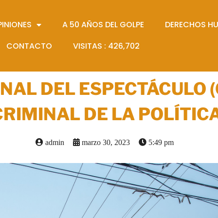
PINIONES
A 50 AÑOS DEL GOLPE
DERECHOS H
CONTACTO
VISITAS :
426,702
INAL DEL ESPECTÁCULO 
CRIMINAL DE LA POLÍTICA
admin
marzo 30, 2023
5:49 pm