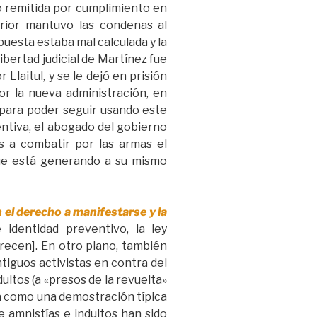
o remitida por cumplimiento en
erior mantuvo las condenas al
puesta estaba mal calculada y la
libertad judicial de Martínez fue
laitul, y se le dejó en prisión
or la nueva administración, en
 para poder seguir usando este
entiva, el abogado del gobierno
os a combatir por las armas el
que está generando a su mismo
 el derecho a manifestarse y la
identidad preventivo, la ley
arecen]. En otro plano, también
iguos activistas en contra del
ultos (a «presos de la revuelta»
a como una demostración típica
e amnistías e indultos han sido