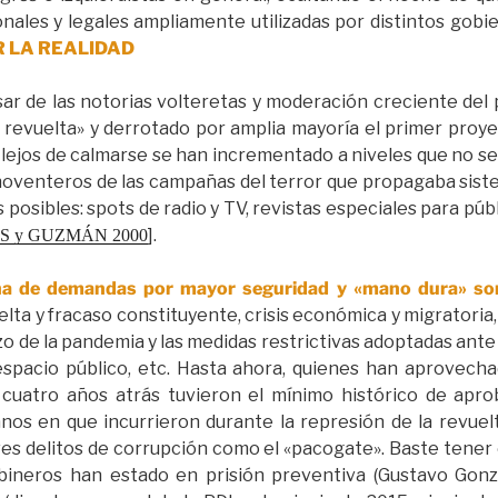
nales y legales ampliamente utilizadas por distintos gobi
 LA REALIDAD
ar de las notorias volteretas y moderación creciente del 
a revuelta» y derrotado por amplia mayoría el primer proy
ejos de calmarse se han incrementado a niveles que no se
s noventeros de las campañas del terror que propagaba sis
posibles: spots de radio y TV, revistas especiales para públ
].
 y GUZMÁN 2000
ha de demandas por mayor seguridad y «mano dura» son 
ta y fracaso constituyente, crisis económica y migratoria,
zo de la pandemia y las medidas restrictivas adoptadas ante
 espacio público, etc. Hasta ahora, quienes han aprovech
 o cuatro años atrás tuvieron el mínimo histórico de apr
os en que incurrieron durante la represión de la revuel
ves delitos de corrupción como el «pacogate». Baste tener
ineros han estado en prisión preventiva (Gustavo Gonzá