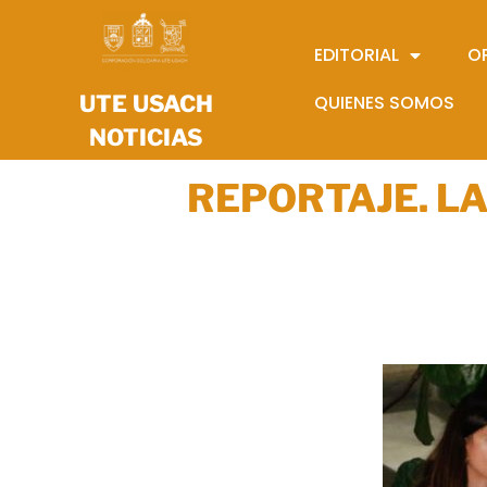
EDITORIAL
O
UTE USACH
QUIENES SOMOS
NOTICIAS
REPORTAJE. L