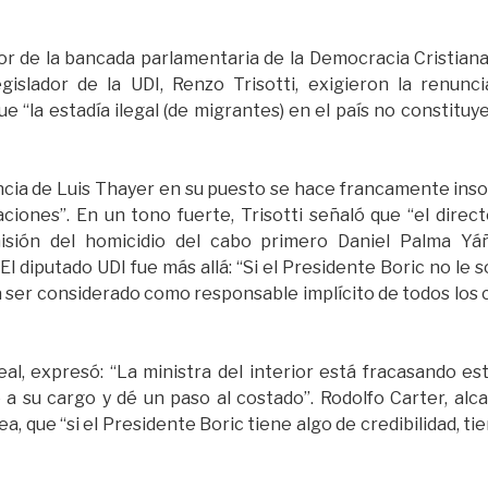
r de la bancada parlamentaria de la Democracia Cristiana, 
legislador de la UDI, Renzo Trisotti, exigieron la renunc
 “la estadía ilegal (de migrantes) en el país no constituy
ia de Luis Thayer en su puesto se hace francamente insos
ciones”. En un tono fuerte, Trisotti señaló que “el dire
isión del homicidio del cabo primero Daniel Palma Y
 diputado UDI fue más allá: “Si el Presidente Boric no le s
 ser considerado como responsable implícito de todos los
eal, expresó: “La ministra del interior está fracasando e
 a su cargo y dé un paso al costado”. Rodolfo Carter, alcal
a, que “si el Presidente Boric tiene algo de credibilidad, ti