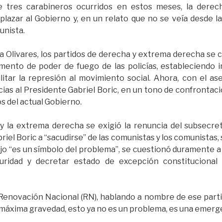
e tres carabineros ocurridos en estos meses, la derech
lazar al Gobierno y, en un relato que no se veía desde la
unista.
a Olivares, los partidos de derecha y extrema derecha se
mento de poder de fuego de las policías, estableciendo
litar la represión al movimiento social. Ahora, con el a
ias al Presidente Gabriel Boric, en un tono de confrontació
os del actual Gobierno.
y la extrema derecha se exigió la renuncia del subsecret
riel Boric a “sacudirse” de las comunistas y los comunistas,
lejo “es un símbolo del problema”, se cuestionó duramente 
uridad y decretar estado de excepción constitucional
Renovación Nacional (RN), hablando a nombre de ese partid
 máxima gravedad, esto ya no es un problema, es una emerge