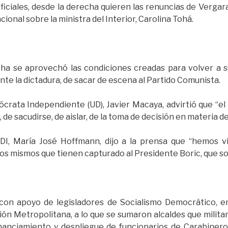
iciales, desde la derecha quieren las renuncias de Vergara,
ional sobre la ministra del Interior, Carolina Tohá.
ha se aprovechó las condiciones creadas para volver a s
 la dictadura, de sacar de escena al Partido Comunista.
crata Independiente (UD), Javier Macaya, advirtió que “el
, de sacudirse, de aislar, de la toma de decisión en materia de
DI, María José Hoffmann, dijo a la prensa que “hemos v
s mismos que tienen capturado al Presidente Boric, que son
 con apoyo de legisladores de Socialismo Democrático, e
ón Metropolitana, a lo que se sumaron alcaldes que militan
anciamiento y despliegue de funcionarios de Carabineros 