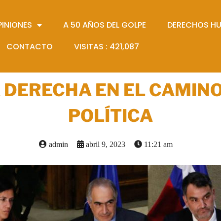
PINIONES
A 50 AÑOS DEL GOLPE
DERECHOS H
CONTACTO
VISITAS :
421,087
A DERECHA EN EL CAMINO
POLÍTICA
admin
abril 9, 2023
11:21 am