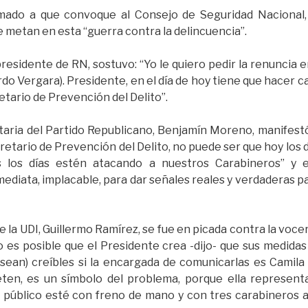
mado a que convoque al Consejo de Seguridad Nacional, 
e metan en esta “guerra contra la delincuencia”.
esidente de RN, sostuvo: “Yo le quiero pedir la renuncia e
do Vergara). Presidente, en el día de hoy tiene que hacer ca
etario de Prevención del Delito”.
taria del Partido Republicano, Benjamín Moreno, manifest
etario de Prevención del Delito, no puede ser que hoy los d
los días estén atacando a nuestros Carabineros” y e
ediata, implacable, para dar señales reales y verdaderas p
de la UDI, Guillermo Ramírez, se fue en picada contra la voce
 es posible que el Presidente crea -dijo- que sus medida
ean) creíbles si la encargada de comunicarlas es Camila V
ten, es un símbolo del problema, porque ella represent
 público esté con freno de mano y con tres carabineros 