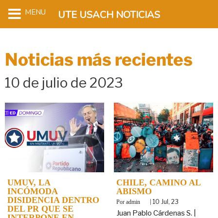
MENU
UTE USACH NOTICIAS
Noticias más recientes
10 de julio de 2023
UMUV, LA
CHILE, CAMINO AL
INCÓMODA
ABISMO
DISIDENCIA DENTRO
By
|
10
Jul, 23
admin
DEL PR QUE SE
Juan Pablo Cárdenas S. |
INTERPONE EN