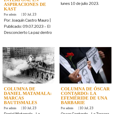
lunes 10 de julio 2023.
ASPIRACIONES DE
KAST
By
|
10
Jul, 23
admin
Por: Joaquín Castro Mauro |
Publicado: 09.07.2023 – El
Desconcierto La paz dentro
COLUMNA DE
COLUMNA DE ÓSCAR
DANIEL MATAMALA:
CONTARDO: LA
MARCAS
EFEMÉRIDE DE UNA
BAUTISMALES
BARBARIE
By
|
10
Jul, 23
By
|
10
Jul, 23
admin
admin
Daniel Matamala - La
Oscar Contardo - La Tercera