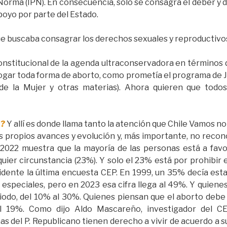
e Norma (IPN). En consecuencia, solo se consagra el deber y d
apoyo por parte del Estado.
que buscaba consagrar los derechos sexuales y reproductivos
constitucional de la agenda ultraconservadora en términos
ogar toda forma de aborto, como prometía el programa de J
o de la Mujer y otras materias). Ahora quieren que todo
s?
Y allí es donde llama tanto la atención que Chile Vamos no
us propios avances y evolución y, más importante, no recon
022 muestra que la mayoría de las personas está a favo
quier circunstancia (23%). Y solo el 23% está por prohibir 
cidente la última encuesta CEP. En 1999, un 35% decía esta
especiales, pero en 2023 esa cifra llega al 49%. Y quiene
iodo, del 10% al 30%. Quienes piensan que el aborto debe
l 19%. Como dijo Aldo Mascareño, investigador del C
as del P. Republicano tienen derecho a vivir de acuerdo a s