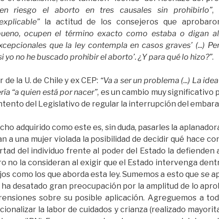
en riesgo el aborto en tres causales sin prohibirlo”
,
xplicable”
la actitud de los consejeros que aprobar
ueno, ocupen el término exacto como estaba o digan alg
xcepcionales que la ley contempla en casos graves’ (...) Pe
 si yo no he buscado prohibir el aborto’. ¿Y para qué lo hizo?”
.
 de la U. de Chile y ex CEP:
“Va a ser un problema (...) La ide
ría “a quien está por nacer”
, es un cambio muy significativo 
ntento del Legislativo de regular la interrupción del embaraz
cho adquirido como este es, sin duda, pasarles la aplanadora
tan a una mujer violada la posibilidad de decidir qué hace
tad del individuo frente al poder del Estado la defienden 
ro no la consideran al exigir que el Estado intervenga dent
os como los que aborda esta ley. Sumemos a esto que se a
que ha desatado gran preocupación por la amplitud de lo apro
prensiones sobre su posible aplicación. Agreguemos a to
onalizar la labor de cuidados y crianza (realizado mayori