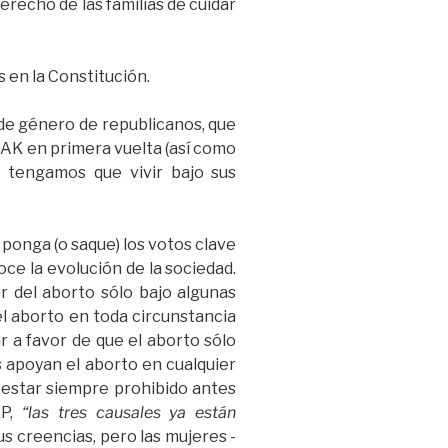
erecho de las familias de cuidar
 en la Constitución.
 de género de republicanos, que
AK en primera vuelta (así como
s tengamos que vivir bajo sus
 ponga (o saque) los votos clave
oce la evolución de la sociedad.
r del aborto sólo bajo algunas
el aborto en toda circunstancia
r a favor de que el aborto sólo
s apoyan el aborto en cualquier
 estar siempre prohibido antes
EP,
“las tres causales ya están
us creencias, pero las mujeres -