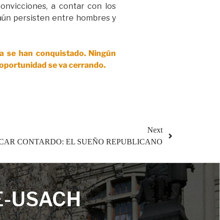
convicciones, a contar con los
 aún persisten entre hombres y
ya se han conquistado. Ningún
 oportunidad se va cerrando.
Next
CAR CONTARDO: EL SUEÑO REPUBLICANO
E-USACH