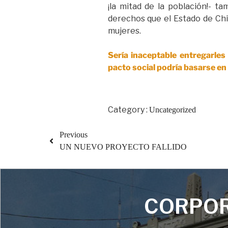
¡la mitad de la población!- t
derechos que el Estado de Chi
mujeres.
Sería inaceptable entregarle
pacto social podría basarse e
Category :
Uncategorized
Previous
UN NUEVO PROYECTO FALLIDO
CORPOR