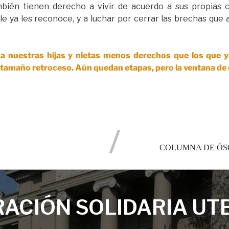
ambién tienen derecho a vivir de acuerdo a sus propias 
le ya les reconoce, y a luchar por cerrar las brechas que
s a nuestras hijas y nietas menos derechos que los que 
n tamaño retroceso. Aún quedan etapas, pero la ventana de
COLUMNA DE ÓS
ACIÓN SOLIDARIA UT