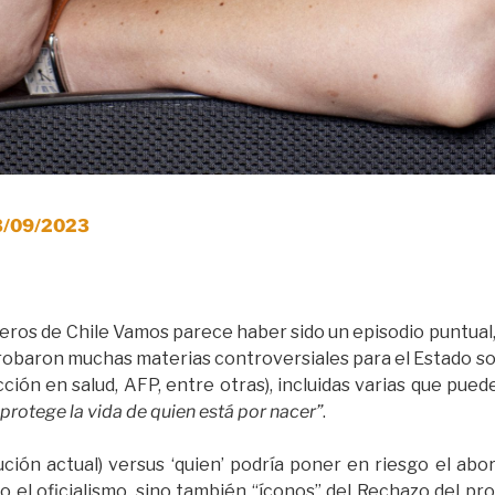
23/09/2023
eros de Chile Vamos parece haber sido un episodio puntual,
robaron muchas materias controversiales para el Estado so
ión en salud, AFP, entre otras), incluidas varias que pued
y protege la vida de quien está por nacer”
.
ución actual) versus ‘quien’ podría poner en riesgo el abo
o el oficialismo, sino también “íconos” del Rechazo del 