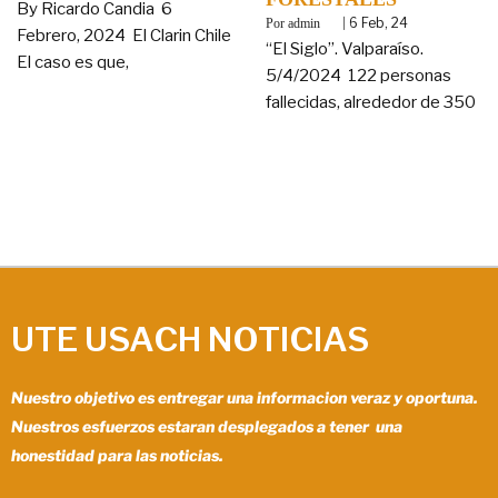
By Ricardo Candia 6
By
|
6
Feb, 24
admin
Febrero, 2024 El Clarin Chile
“El Siglo”. Valparaíso.
El caso es que,
5/4/2024 122 personas
fallecidas, alrededor de 350
UTE USACH NOTICIAS
Nuestro objetivo es entregar una informacion veraz y oportuna.
Nuestros esfuerzos estaran desplegados a tener una
honestidad para las noticias.