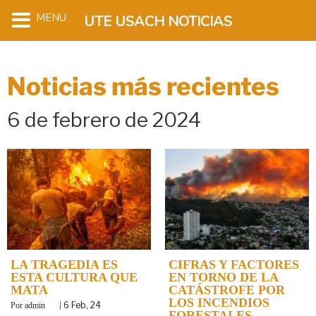
MENU
UTE USACH NOTICIAS
Noticias más recientes
6 de febrero de 2024
LA TRAGEDIA ES
CIFRAS Y FACTORES
ESTA CULTURA QUE
EN TORNO DE LA
MATA
CATÁSTROFE POR
LOS INCENDIOS
By
|
6
Feb, 24
admin
FORESTALES