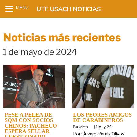
MENU
UTE USACH NOTICIAS
Noticias más recientes
1 de mayo de 2024
PESE A PELEA DE
LOS PEORES AMIGOS
SQM CON SOCIOS
DE CARABINEROS
CHINOS: PACHECO
By
|
1
May, 24
admin
ESPERA SELLAR
Por : Álvaro Ramis Olivos
CUESTIONADO