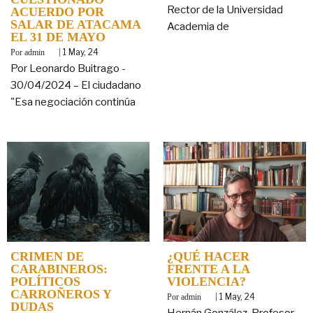
Rector de la Universidad
ACUERDO POR
SALAR DE ATACAMA
Academia de
EL 31 DE MAYO
By
|
1
May, 24
admin
Por Leonardo Buitrago -
30/04/2024 – El ciudadano
"Esa negociación continúa
CRIMEN DE
¿QUÉ HACER
CARABINEROS:
FRENTE A LA
POLÍTICOS
VIOLENCIA?
CARROÑEROS Y
By
|
1
May, 24
admin
DUDAS
Hernán González. Profesor.