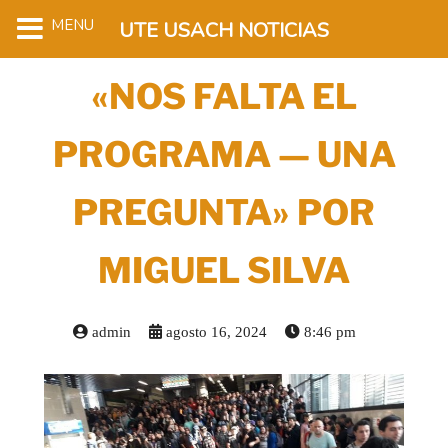
MENU
UTE USACH NOTICIAS
«NOS FALTA EL
PROGRAMA — UNA
PREGUNTA» POR
MIGUEL SILVA
admin
agosto 16, 2024
8:46 pm