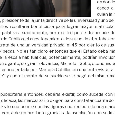
en donde 
dando a 
quien la 
 presidente de la junta directiva de la universidad y uno de 
llos resultaría beneficiosa para lograr mayor matrícul
s palabras exactamente, pero es lo que se desprende de
a de Cubillos, el cuestionamiento de su sueldo atentaba con
trata de una universidad privada, el 45 por ciento de su
 y becas. No es tan claro entonces que el Estado deba m
 la escala habitual que, potencialmente, podrían involucr
terrogante, de gran relevancia, Michele Labbé, economista
ica presentada por Marcela Cubillos en una entrevista rad
ste”, y que el monto de su sueldo se le pagó del mismo 
 publicitaria entonces, debería existir, como sucede co
ficacia, las marcas así lo exigen para constatar cuánta de 
da. Es lo que ocurre con las figuras que reciben de una ma
 venta de un producto gracias a la asociación con su i