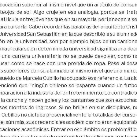
ducación superior al mismo nivel que un artículo de cons
eojos de sol. Algo cruje en esa analogía, porque se trat
 matrícula entre jóvenes que en su mayoría pertenecen a 
a cursarla. Cabe recordar las palabras del arquitecto Crist
iversidad San Sebastián en la que describió a su alumnado 
n en la universidad, son por ejemplo hijos de un camione
, matricularse en determinada universidad significa una de
ro: una carrera universitaria no se puede devolver, como 
e usar como se hace con una prenda de ropa. Pese al desa
os superiores con su alumnado al mismo nivel que una marc
 sueldo de Marcela Cubillo ha ocupado esa referencia. La al
ncionó que “ningún chileno se espanta cuando un futbo
omparación a la industria del entretenimiento. Lo contradic
 a la cancha y hacen goles y los cantantes que son escuch
s montos de ingresos. Si no brillan en sus disciplinas, n
ubillos no dictaba presencialmente la totalidad del curso 
le, aún más, sus credenciales académicas no eran equiparab
aciones académicas. Entrar en ese ámbito es problemático,
a derecha, queda vacío de contenido si lo aplicamos a este ca