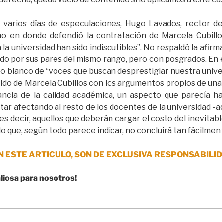
 varios días de especulaciones, Hugo Lavados, rector d
o en donde defendió la contratación de Marcela Cubillos
 la universidad han sido indiscutibles”. No respaldó la afirm
ido por sus pares del mismo rango, pero con posgrados. En
omo blanco de “voces que buscan desprestigiar nuestra unive
 sueldo de Marcela Cubillos con los argumentos propios de u
ncia de la calidad académica, un aspecto que parecía h
tar afectando al resto de los docentes de la universidad -
 es decir, aquellos que deberán cargar el costo del inevitabl
 que, según todo parece indicar, no concluirá tan fácilmen
N ESTE ARTICULO, SON DE EXCLUSIVA RESPONSABILID
aliosa para nosotros!