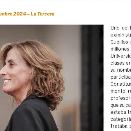
embre 2024 – La Tercera
Uno de l
exminis
Cubillos 
millones
Univers
clases e
su nombr
particip
Constitu
monto re
profesor
que su ca
estaba t
categoría
trataba 