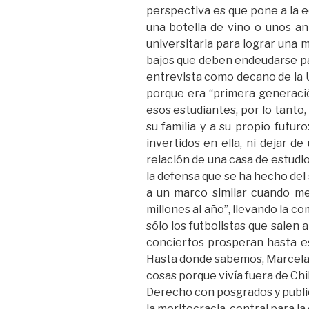
perspectiva es que pone a la e
una botella de vino o unos ant
universitaria para lograr una
bajos que deben endeudarse par
entrevista como decano de la Un
porque era “primera generació
esos estudiantes, por lo tanto
su familia y a su propio futu
invertidos en ella, ni dejar d
relación de una casa de estudi
la defensa que se ha hecho del
a un marco similar cuando me
millones al año”, llevando la c
sólo los futbolistas que salen
conciertos prosperan hasta eso
Hasta donde sabemos, Marcela C
cosas porque vivía fuera de Chi
Derecho con posgrados y public
la meritocracia, central para l