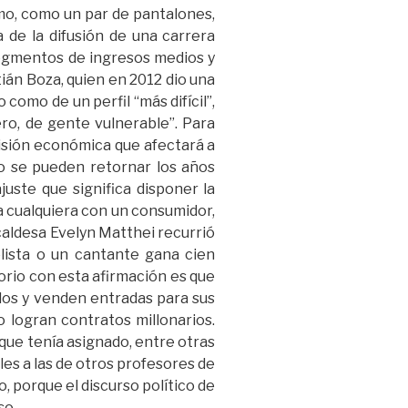
umo, como un par de pantalones,
a de la difusión de una carrera
segmentos de ingresos medios y
ián Boza, quien en 2012 dio una
como de un perfil “más difícil”,
ro, de gente vulnerable”. Para
cisión económica que afectará a
no se pueden retornar los años
juste que significa disponer la
a cualquiera con un consumidor,
caldesa Evelyn Matthei recurrió
lista o un cantante gana cien
torio con esta afirmación es que
ados y venden entradas para sus
o logran contratos millonarios.
que tenía asignado, entre otras
les a las de otros profesores de
 porque el discurso político de
so.