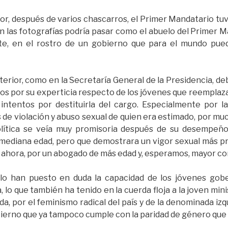
ior, después de varios chascarros, el Primer Mandatario tu
 las fotografías podría pasar como el abuelo del Primer Ma
te, en el rostro de un gobierno que para el mundo pued
terior, como en la Secretaría General de la Presidencia, d
s por su experticia respecto de los jóvenes que reemplaza
intentos por destituirla del cargo. Especialmente por l
s de violación y abuso sexual de quien era estimado, por m
política se veía muy promisoria después de su desempeño
 mediana edad, pero que demostrara un vigor sexual más p
 ahora, por un abogado de más edad y, esperamos, mayor con
olo han puesto en duda la capacidad de los jóvenes gobe
lo que también ha tenido en la cuerda floja a la joven minis
da, por el feminismo radical del país y de la denominada iz
ierno que ya tampoco cumple con la paridad de género que