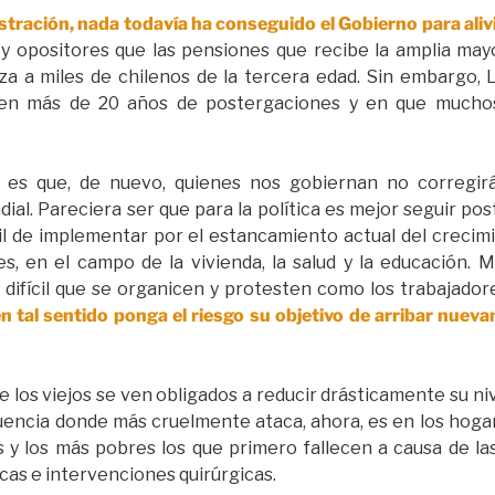
tración, nada todavía ha conseguido el Gobierno para alivia
s y opositores que las pensiones que recibe la amplia may
a a miles de chilenos de la tercera edad. Sin embargo,
en más de 20 años de postergaciones y en que muchos
 es que, de nuevo, quienes nos gobiernan no corregirá
al. Pareciera ser que para la política es mejor seguir po
cil de implementar por el estancamiento actual del crecimi
, en el campo de la vivienda, la salud y la educación. Ma
 difícil que se organicen y protesten como los trabajador
en tal sentido ponga el riesgo su objetivo de arribar nu
e los viejos se ven obligados a reducir drásticamente su niv
cuencia donde más cruelmente ataca, ahora, es en los hoga
y los más pobres los que primero fallecen a causa de las 
cas e intervenciones quirúrgicas.