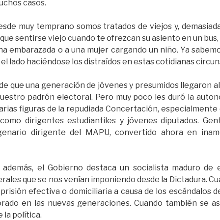
uchos casos.
esde muy temprano somos tratados de viejos y, demasiadas 
 que sentirse viejo cuando te ofrezcan su asiento en un bu
 a una embarazada o a una mujer cargando un niño. Ya sabe
el lado haciéndose los distraídos en estas cotidianas circun
e que una generación de jóvenes y presumidos llegaron al 
uestro padrón electoral. Pero muy poco les duró la auto
varias figuras de la repudiada Concertación, especialmente
como dirigentes estudiantiles y jóvenes diputados. Ge
enario dirigente del MAPU, convertido ahora en inamo
, además, el Gobierno destaca un socialista maduro de 
erales que se nos venían imponiendo desde la Dictadura. 
 prisión efectiva o domiciliaria a causa de los escándalos
orado en las nuevas generaciones. Cuando también se as
la política.