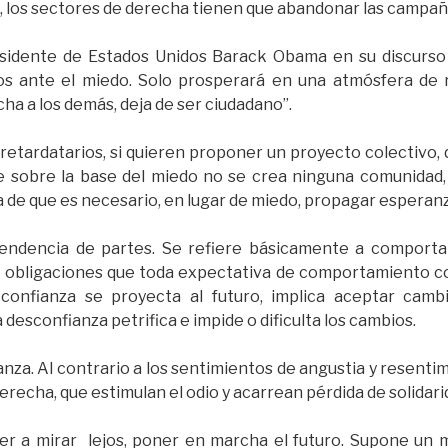
o, los sectores de derecha tienen que abandonar las campañ
esidente de Estados Unidos Barack Obama en su discurso
 ante el miedo. Solo prosperará en una atmósfera de re
cha a los demás, deja de ser ciudadano”.
etardatarios, si quieren proponer un proyecto colectivo, de
sobre la base del miedo no se crea ninguna comunidad, 
 de que es necesario, en lugar de miedo, propagar esperanz
pendencia de partes. Se refiere básicamente a comporta
 obligaciones que toda expectativa de comportamiento co
 confianza se proyecta al futuro, implica aceptar camb
desconfianza petrifica e impide o dificulta los cambios.
anza. Al contrario a los sentimientos de angustia y resenti
erecha, que estimulan el odio y acarrean pérdida de solidarid
er a mirar lejos, poner en marcha el futuro. Supone un