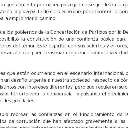
o que aún está por nacer, para que no se quede en lo que
Esto no implica partir de cero. Sino que, por el contrario, c
 para emprender el camino.
de los gobiernos de la Concertación de Partidos por la D
posibilitó la construcción de una confianza básica par
eros del temor. Este espíritu, con sus aciertos y errores
eranza no se puede enseñar ni aprender como una virtud. P
s que están ocurriendo en el escenario internacional, 
an un desafío urgente a nuestra sociedad respecto de có
stintos con intereses diferentes, pero que requieren s
bilite fortalecer la democracia, impulsando el crecimie
as desigualdades.
able recrear las confianzas en el funcionamiento de la
s de corrupción que han afectado gravemente a las ins