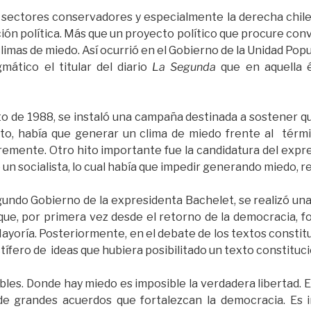
sectores conservadores y especialmente la derecha chil
ión política. Más que un proyecto político que procure conv
imas de miedo. Así ocurrió en el Gobierno de la Unidad Popu
gmático el titular del diario
La Segunda
que en aquella é
to de 1988, se instaló una campaña destinada a sostener que
nto, había que generar un clima de miedo frente al térmi
remente. Otro hito importante fue la candidatura del exp
 un socialista, lo cual había que impedir generando miedo, r
segundo Gobierno de la expresidenta Bachelet, se realizó u
ue, por primera vez desde el retorno de la democracia, f
yoría. Posteriormente, en el debate de los textos constit
tífero de ideas que hubiera posibilitado un texto constitu
bles. Donde hay miedo es imposible la verdadera libertad. E
 de grandes acuerdos que fortalezcan la democracia. Es 