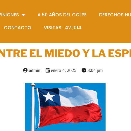
PINIONES
A 50 AÑOS DEL GOLPE
DERECHOS H
CONTACTO
VISITAS :
421,014
ENTRE EL MIEDO Y LA ES
admin
enero 4, 2025
8:04 pm