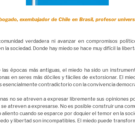
ogado, exembajador de Chile en Brasil, profesor univers
comunidad verdadera ni avanzar en compromisos polític
 la sociedad. Donde hay miedo se hace muy difícil la liber
 las épocas más antiguas, el miedo ha sido un instrumen
nas en seres más dóciles y fáciles de extorsionar. El mie
es esencialmente contradictorio con la convivencia democrá
onas no se atreven a expresar libremente sus opiniones po
o se atreven a expresarse. No es posible construir una co
 aliento cuando se esparce por doquier el temor en la so
 miedo y libertad son incompatibles. El miedo puede transf