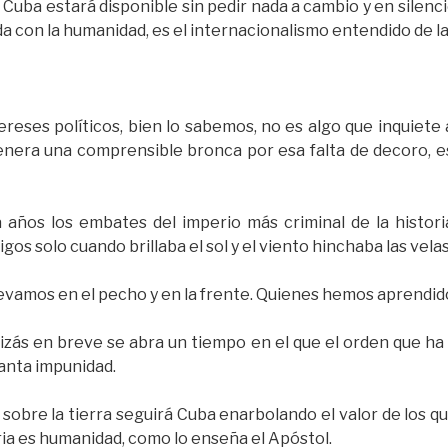
uba estará disponible sin pedir nada a cambio y en silenci
 con la humanidad, es el internacionalismo entendido de l
ereses políticos, bien lo sabemos, no es algo que inquiete 
nera una comprensible bronca por esa falta de decoro, 
 años los embates del imperio más criminal de la histor
gos solo cuando brillaba el sol y el viento hinchaba las velas
evamos en el pecho y en la frente. Quienes hemos aprendido
zás en breve se abra un tiempo en el que el orden que ha p
anta impunidad.
 sobre la tierra seguirá Cuba enarbolando el valor de los qu
ria es humanidad, como lo enseña el Apóstol.