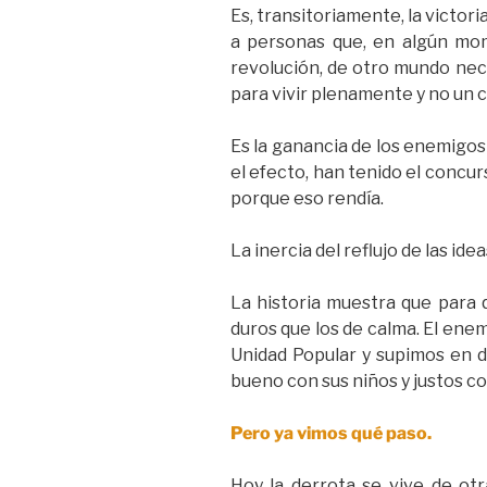
Es, transitoriamente, la victor
a personas que, en algún mome
revolución, de otro mundo neces
para vivir plenamente y no un 
Es la ganancia de los enemigos 
el efecto, han tenido el concu
porque eso rendía.
La inercia del reflujo de las i
La historia muestra que para q
duros que los de calma. El enem
Unidad Popular y supimos en d
bueno con sus niños y justos con
Pero ya vimos qué paso.
Hoy la derrota se vive de ot