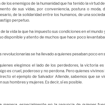
ia de los enemigos de la humanidad que ha tenido la virtud d
nto de sus vidas, por conveniencia, postura o moda, dij
ario, de la solidaridad entre los humanos, de una sociedad
castigo perpetuo.
de la vida la que ha impuesto sus condiciones en el mundo y
rso disponible y atento de muchos que hace poco levantaba
deas revolucionarias se ha llevado a quienes pesaban poco en
uienes elegimos el lado de los perdedores, la victoria e
igo es cruel, poderoso y no perdona. Pero quienes vivimos 
irecto el ejemplo de Salvador Allende, sabemos que se vi
 sus hombres y mujeres. Es decir, sí es posible.
ra manera, especialmente en la renuncia de quienes fu