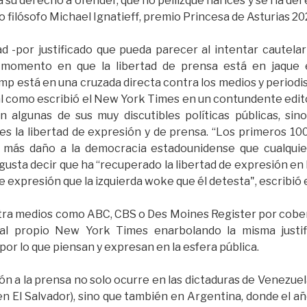
 su derecho a ofender, que no pellizque narices y se ría 
do filósofo Michael Ignatieff, premio Princesa de Asturias 20
ad -por justificado que pueda parecer al intentar cautela
 momento en que la libertad de prensa está en jaque e
 está en una cruzada directa contra los medios y periodi
al como escribió el New York Times en un contundente edito
 algunas de sus muy discutibles políticas públicas, sino
es la libertad de expresión y de prensa. “Los primeros 1
más daño a la democracia estadounidense que cualquier 
e gusta decir que ha “recuperado la libertad de expresión en 
e expresión que la izquierda woke que él detesta", escribió el
tra medios como ABC, CBS o Des Moines Register por cobert
l propio New York Times enarbolando la misma justif
r lo que piensan y expresan en la esfera pública.
ón a la prensa no solo ocurre en las dictaduras de Venezue
en El Salvador), sino que también en Argentina, donde el a