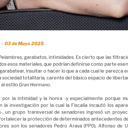
a - 03 de Mayo 2025
lambres, garabatos, intimidades. Es cierto que las filtrac
os esos materiales, que podrían definirse como parte esenc
, garabatear, insultar o hacer lo que a cada cual le parezca
a sociedad totalitaria, carente del básico espacio de libert
 al estilo
Gran Hermano
.
 por la intimidad y la honra -y especialmente porque m
n la investigación por la cual la Fiscalía incautó los ap
-, un grupo transversal de senadores ingresó un proyec
fortalecer la protección de determinados antecedentes de 
tores son los senadores Pedro Araya (PPD), Alfonso de U