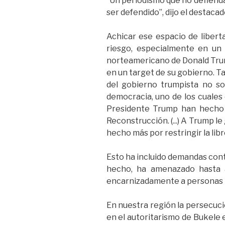
“Un periodismo que no defienda
ser defendido”, dijo el destaca
Achicar ese espacio de libert
riesgo, especialmente en un
norteamericano de Donald Trump
en un target de su gobierno. T
del gobierno trumpista no son
democracia, uno de los cuales 
Presidente Trump han hecho 
Reconstrucción. (...) A Trump l
hecho más por restringir la libr
Esto ha incluido demandas con
hecho, ha amenazado hasta a
encarnizadamente a personas po
En nuestra región la persecuci
en el autoritarismo de Bukele 