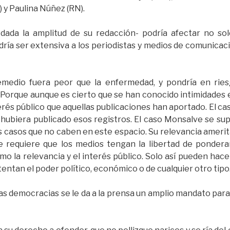
) y Paulina Núñez (RN).
dada la amplitud de su redacción- podría afectar no solo
dría ser extensiva a los periodistas y medios de comunicac
remedio fuera peor que la enfermedad, y pondría en riesg
Porque aunque es cierto que se han conocido intimidades e
erés público que aquellas publicaciones han aportado. El ca
 hubiera publicado esos registros. El caso Monsalve se su
casos que no caben en este espacio. Su relevancia amerita,
se requiere que los medios tengan la libertad de ponderar
mo la relevancia y el interés público. Solo así pueden hac
tentan el poder político, económico o de cualquier otro tipo
s democracias se le da a la prensa un amplio mandato para 