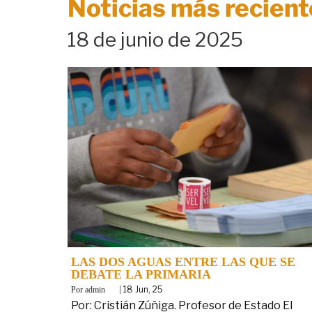
Noticias más recient
18 de junio de 2025
LAS DOS AGUAS ENTRE LAS QUE SE
DEBATE LA PRIMARIA
By
|
18
Jun, 25
admin
Por: Cristián Zúñiga. Profesor de Estado El