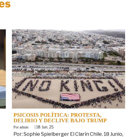
es
PSICOSIS POLÍTICA: PROTESTA,
DELIRIO Y DECLIVE BAJO TRUMP
By
|
18
Jun, 25
admin
Por: Sophie Spielberger El Clarín Chile. 18 Junio,