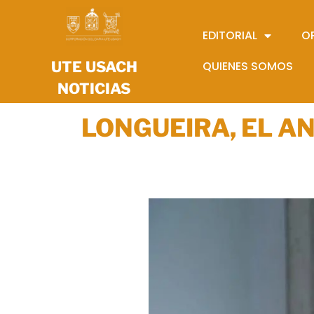
EDITORIAL
O
UTE USACH
QUIENES SOMOS
NOTICIAS
LONGUEIRA, EL A