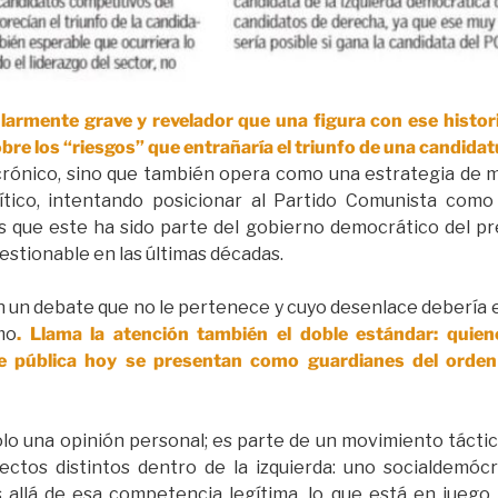
ularmente grave y revelador que una figura con ese histo
obre los “riesgos” que entrañaría el triunfo de una candid
rónico, sino que también opera como una estrategia de mi
tico, intentando posicionar al Partido Comunista como
s que este ha sido parte del gobierno democrático del pr
uestionable en las últimas décadas.
en un debate que no le pertenece y cuyo desenlace deberí
mo
. Llama la atención también el doble estándar: quie
fe pública hoy se presentan como guardianes del orden
lo una opinión personal; es parte de un movimiento táctico
tos distintos dentro de la izquierda: uno socialdemócr
 allá de esa competencia legítima, lo que está en juego