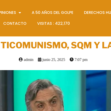
PINIONES
A 50 AÑOS DEL GOLPE
DERECHOS H
CONTACTO
VISITAS :
422,170
NTICOMUNISMO, SQM Y 
admin
junio 25, 2025
7:07 pm