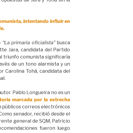
munista, intentando influir en
e.
o
“La primaria oficialista”
busca
tte Jara, candidata del Partido
 triunfo comunista significaría
avés de un tono alarmista y un
or Carolina Tohá, candidata del
al.
 autor. Pablo Longueira no es un
storia marcada por la estrecha
 públicos correos electrónicos
 Como senador, recibió desde el
rente general de SQM, Patricio
 recomendaciones fueron luego