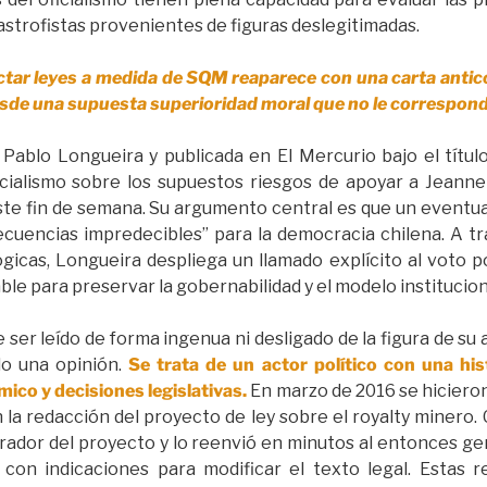
strofistas provenientes de figuras deslegitimadas.
tar leyes a medida de SQM reaparece con una carta antico
desde una supuesta superioridad moral que no le correspond
 Pablo Longueira y publicada en El Mercurio bajo el títul
icialismo sobre los supuestos riesgos de apoyar a Jeanne
ste fin de semana. Su argumento central es que un eventual
ecuencias impredecibles” para la democracia chilena. A tr
ógicas, Longueira despliega un llamado explícito al voto p
le para preservar la gobernabilidad y el modelo institucion
 ser leído de forma ingenua ni desligado de la figura de su
do una opinión.
Se trata de un actor político con una hi
ico y decisiones legislativas.
En marzo de 2016 se hicieron
n la redacción del proyecto de ley sobre el royalty minero.
rador del proyecto y lo reenvió en minutos al entonces ge
 con indicaciones para modificar el texto legal. Estas