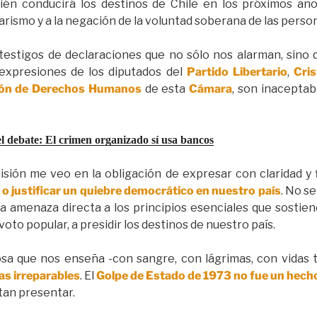
ién conducirá los destinos de Chile en los próximos año
itarismo y a la negación de la voluntad soberana de las perso
testigos de declaraciones que no sólo nos alarman, sin
 expresiones de los diputados del
Partido Libertario
,
Cri
ón de Derechos Humanos
de esta
Cámara
, son inaceptab
l debate: El crimen organizado sí usa bancos
sión me veo en la obligación de expresar con claridad y
r o justificar un quiebre democrático en nuestro país
. No s
na amenaza directa a los principios esenciales que sosti
 voto popular, a presidir los destinos de nuestro país.
rosa que nos enseña -con sangre, con lágrimas, con vidas
s irreparables
. El
Golpe de Estado de 1973
no fue un hech
tan presentar.