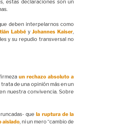
s, estas declaraciones son un
nas.
o que deben interpelarnos como
stián Labbé
y
Johannes Kaiser
,
les y su repudio transversal no
 firmeza
un rechazo absoluto a
e trata de una opinión más en un
enen nuestra convivencia. Sobre
 truncadas- que
la ruptura de la
o aislado
, ni un mero “cambio de