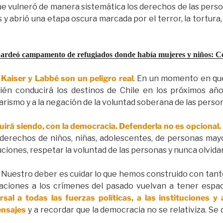
ue vulneró de manera sistemática los derechos de las personas
s y abrió una etapa oscura marcada por el terror, la tortura,
ardeó campamento de refugiados donde había mujeres y niños: C
Kaiser y Labbé son un peligro real
. En un momento en que
ién conducirá los destinos de Chile en los próximos año
itarismo y a la negación de la voluntad soberana de las perso
rá siendo, con la democracia. Defenderla no es opcional.
s derechos de niños, niñas, adolescentes, de personas may
tuciones, respetar la voluntad de las personas y nunca olvidar
. Nuestro deber es cuidar lo que hemos construido con tanto
icaciones a los crímenes del pasado vuelvan a tener espac
sal a todas las fuerzas políticas, a las instituciones y 
ensajes
y a recordar que la democracia no se relativiza. Se