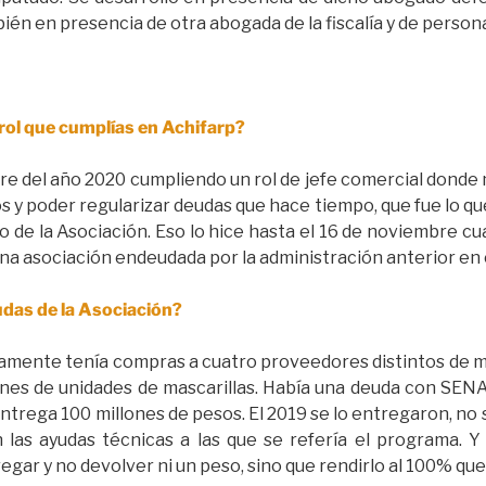
én en presencia de otra abogada de la fiscalía y de personal
 rol que cumplías en Achifarp?
e del año 2020 cumpliendo un rol de jefe comercial donde
s y poder regularizar deudas que hace tiempo, que fue lo q
 de la Asociación. Eso lo hice hasta el 16 de noviembre 
na asociación endeudada por la administración anterior en 
das de la Asociación?
ente tenía compras a cuatro proveedores distintos de ma
lones de unidades de mascarillas. Había una deuda con SEN
trega 100 millones de pesos. El 2019 se lo entregaron, no s
 las ayudas técnicas a las que se refería el programa. Y
ar y no devolver ni un peso, sino que rendirlo al 100% que s