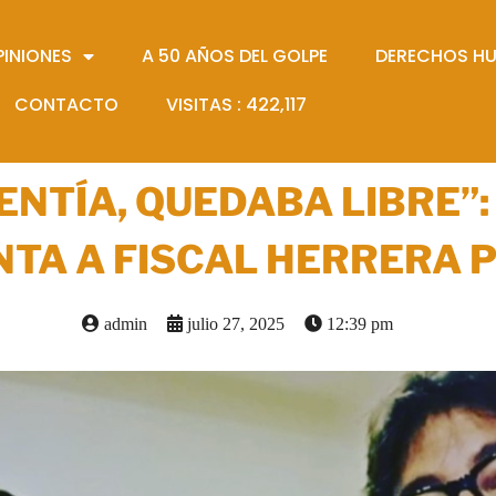
PINIONES
A 50 AÑOS DEL GOLPE
DERECHOS H
CONTACTO
VISITAS :
422,117
 MENTÍA, QUEDABA LIBRE
NTA A FISCAL HERRERA 
admin
julio 27, 2025
12:39 pm