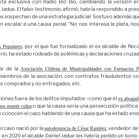
sta exclusiva con Radio Bío Bío, cambiando la versión en
adue. El falso testimonio, afirmó, habría respondido a presi
os sospechan de una estrategia judicial. Sostuvo además qu
n escalar a una causa penal. “No nos interesa la plata, nos
.
, por el que fue formalizado el ex alcalde de Reco
s Populares
rio, ha estado rodeado de polémicas y declaraciones cruzad
lar de la
Asociación Chilena de Municipalidades con Farmacias Po
miembros de la asociación, con contratos fraudulentos co
os comprados y no entregados, etc.
ciones fuera de los delitos imputados –como que el
ex abogad
o que la causa sería una persecusión política
ara asumir culpa
es conocen el caso hablando de una causa que ha estado ensu
el caso nació por la
, vendedor de
autodenuncia de César Ramírez
 en 2020 el alcalde Daniel Jadue les habría pedido un bono 