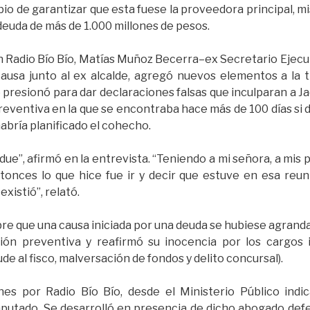
mbio de garantizar que esta fuese la proveedora principal, 
deuda de más de 1.000 millones de pesos.
n Radio Bío Bío, Matías Muñoz Becerra–ex Secretario Ejecuti
causa junto al ex alcalde, agregó nuevos elementos a la t
presionó para dar declaraciones falsas que inculparan a Ja
preventiva en la que se encontraba hace más de 100 días si
abría planificado el cohecho.
ue”, afirmó en la entrevista. “Teniendo a mi señora, a mis p
onces lo que hice fue ir y decir que estuve en esa reu
xistió”, relató.
bre que una causa iniciada por una deuda se hubiese agranda
sión preventiva y reafirmó su inocencia por los cargos 
de al fisco, malversación de fondos y delito concursal).
es por Radio Bío Bío, desde el Ministerio Público indi
imputado. Se desarrolló en presencia de dicho abogado def