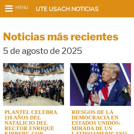
MENU
UTE USACH NOTICIAS
Noticias más recientes
5 de agosto de 2025
PLANTEL CELEBRA
RIESGOS DE LA
110 AÑOS DEL
DEMOCRACIA EN
NATALICIO DEL
ESTADOS UNIDOS:
RECTOR ENRIQUE
MIRADA DE UN
KIRBERG CON
LATINOAMERICANO