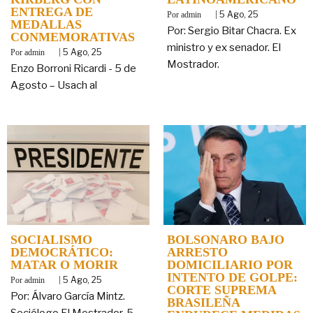
ENTREGA DE
By
|
5
Ago, 25
admin
MEDALLAS
Por: Sergio Bitar Chacra. Ex
CONMEMORATIVAS
ministro y ex senador. El
By
|
5
Ago, 25
admin
Mostrador.
Enzo Borroni Ricardi - 5 de
Agosto – Usach al
SOCIALISMO
BOLSONARO BAJO
DEMOCRÁTICO:
ARRESTO
MATAR O MORIR
DOMICILIARIO POR
INTENTO DE GOLPE:
By
|
5
Ago, 25
admin
CORTE SUPREMA
Por: Álvaro García Mintz.
BRASILEÑA
Sociólogo El Mostrador. 5