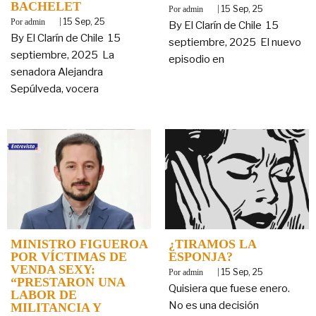
BACHELET
By
|
15
Sep, 25
admin
By
|
15
Sep, 25
admin
By El Clarín de Chile 15
By El Clarín de Chile 15
septiembre, 2025 El nuevo
septiembre, 2025 La
episodio en
senadora Alejandra
Sepúlveda, vocera
MINISTRO FIGUEROA
¿TIRAMOS LA
POR VÍCTIMAS DE
ESPONJA?
VENDA SEXY:
By
|
15
Sep, 25
admin
“PRESTARON UNA
Quisiera que fuese enero.
LABOR DE
No es una decisión
MILITANCIA Y