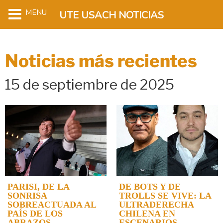
MENU
UTE USACH NOTICIAS
Noticias más recientes
15 de septiembre de 2025
PARISI, DE LA
DE BOTS Y DE
SONRISA
TROLLS SE VIVE: LA
SOBREACTUADA AL
ULTRADERECHA
PAÍS DE LOS
CHILENA EN
ABRAZOS
ESCENARIOS