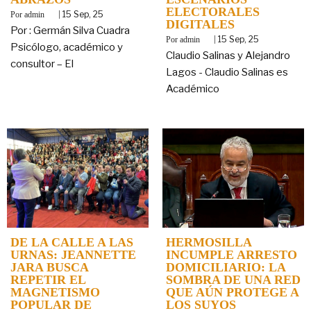
ELECTORALES
By
|
15
Sep, 25
admin
DIGITALES
Por : Germán Silva Cuadra
By
|
15
Sep, 25
admin
Psicólogo, académico y
Claudio Salinas y Alejandro
consultor – El
Lagos - Claudio Salinas es
Académico
DE LA CALLE A LAS
HERMOSILLA
URNAS: JEANNETTE
INCUMPLE ARRESTO
JARA BUSCA
DOMICILIARIO: LA
REPETIR EL
SOMBRA DE UNA RED
MAGNETISMO
QUE AÚN PROTEGE A
POPULAR DE
LOS SUYOS