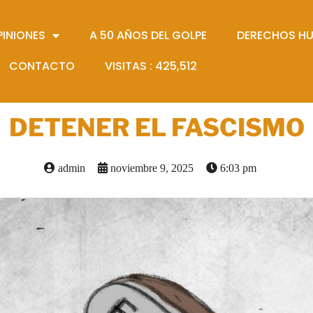
PINIONES
A 50 AÑOS DEL GOLPE
DERECHOS H
CONTACTO
VISITAS :
425,512
DETENER EL FASCISMO
admin
noviembre 9, 2025
6:03 pm