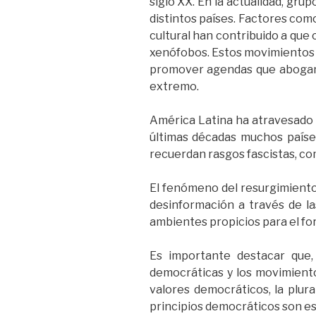
siglo XX. En la actualidad, gr
distintos países. Factores como
cultural han contribuido a que 
xenófobos. Estos movimientos a
promover agendas que abogan p
extremo.
América Latina ha atravesado h
últimas décadas muchos paíse
recuerdan rasgos fascistas, com
El fenómeno del resurgimiento 
desinformación a través de las
ambientes propicios para el fo
Es importante destacar que, f
democráticas y los movimiento
valores democráticos, la plura
principios democráticos son es