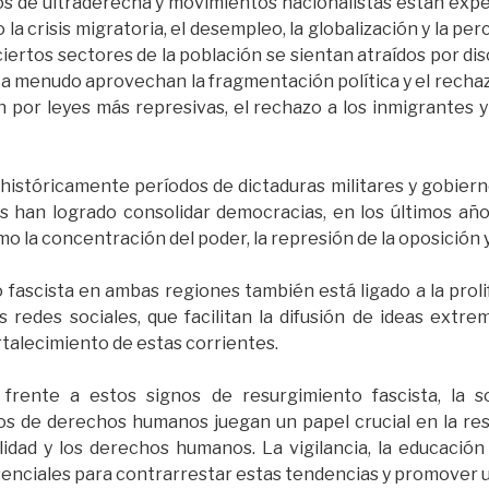
upos de ultraderecha y movimientos nacionalistas están e
 la crisis migratoria, el desempleo, la globalización y la pe
ciertos sectores de la población se sientan atraídos por dis
 menudo aprovechan la fragmentación política y el rechazo 
or leyes más represivas, el rechazo a los inmigrantes y 
istóricamente períodos de dictaduras militares y gobierno
s han logrado consolidar democracias, en los últimos añ
o la concentración del poder, la represión de la oposición y 
fascista en ambas regiones también está ligado a la proli
 redes sociales, que facilitan la difusión de ideas extre
rtalecimiento de estas corrientes.
rente a estos signos de resurgimiento fascista, la soc
s de derechos humanos juegan un papel crucial en la resi
lidad y los derechos humanos. La vigilancia, la educación 
enciales para contrarrestar estas tendencias y promover un