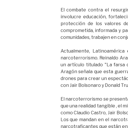
El combate contra el resurgi
involucre educación, fortaleci
protección de los valores d
comprometida, informada y part
comunidades, trabajen en conju
Actualmente, Latinoamérica es
narcoterrorismo. Reinaldo Arag
un artículo titulado "La farsa
Aragón señala que esta guerra
drones para crear un espectácu
con Jair Bolsonaro y Donald Tr
El narcoterrorismo se presen
que una realidad tangible , el 
como Claudio Castro, Jair Bols
Los que mandan en el narcotrá
narcotraficantes que están en 