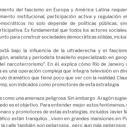
miento del fascismo en Europa y América Latina requier
miento institucional, participación activa y regulación e
emocráticos no solo depende de políticas públicas, si
icipativa. Es fundamental que todos los actores sociales
nto para construir sociedades democráticas sólidas, inclusi
tá bajo la influencia de la ultraderecha y el fascismo
ón, analista y periodista brasileño especializado en geopol
 del narcoterrorismo". En él, explica cómo Río de Janeiro 
 es una operación compleja que integra televisión en dir
lo dramático que tiene poco que ver con la realidad. Claudi
ump, son indicados como promotores de esta estrategia.
ta como una amenaza peligrosa. Sin embargo Aragón sugie
miedo es el objetivo. Para entender mejor estos fenómenos,
onaro y promotores de estas estrategias, incluidos Javier M
fico están tranquilos , viven en grandes mansiones en Par
la calle también son peligrosos , pero aun más peligrosos