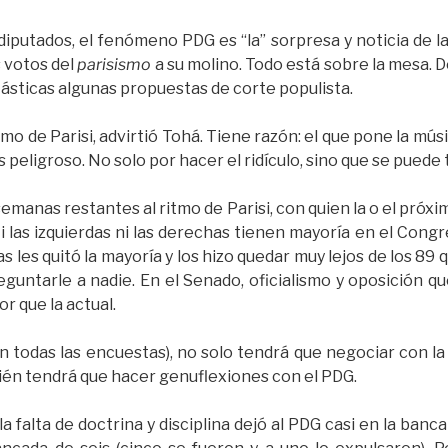
 diputados, el fenómeno PDG es “la” sorpresa y noticia de 
s votos del
parisismo
a su molino. Todo está sobre la mesa. 
sticas algunas propuestas de corte populista.
mo de Parisi, advirtió Tohá. Tiene razón: el que pone la músi
s peligroso. No solo por hacer el ridículo, sino que se puede 
semanas restantes al ritmo de Parisi, con quien la o el próxi
Ni las izquierdas ni las derechas tienen mayoría en el Con
tas les quitó la mayoría y los hizo quedar muy lejos de los 89 
guntarle a nadie. En el Senado, oficialismo y oposición q
r que la actual.
 todas las encuestas), no solo tendrá que negociar con la
ién tendrá que hacer genuflexiones con el PDG.
la falta de doctrina y disciplina dejó al PDG casi en la banc