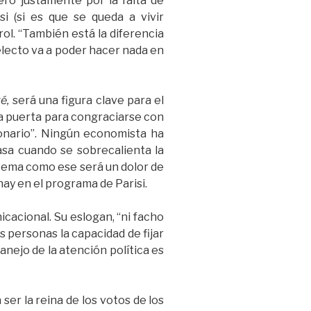
ero justamente por la falta de
i (si es que se queda a vivir
ol. “También está la diferencia
 electo va a poder hacer nada en
é,
será una figura clave para el
sa puerta para congraciarse con
cionario”. Ningún economista ha
asa cuando se sobrecalienta la
n tema como ese será un dolor de
ay en el programa de Parisi.
cacional. Su eslogan, “ni facho
 personas la capacidad de fijar
anejo de la atención política es
 ser la reina de los votos de los