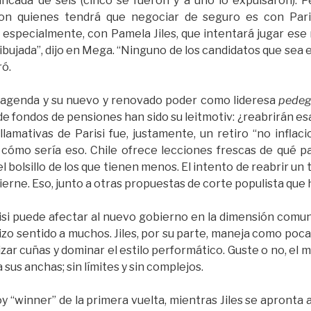
cada de seis (cinco se fueron y a uno lo expulsaron). P
con quienes tendrá que negociar de seguro es con Paris
especialmente, con Pamela Jiles, que intentará jugar ese r
dibujada”, dijo en Mega. “Ninguno de los candidatos que sea
ró.
 agenda y su nuevo y renovado poder como lideresa
pedeg
de fondos de pensiones han sido su leitmotiv: ¿reabrirán e
 llamativas de Parisi fue, justamente, un retiro “no infla
- cómo sería eso. Chile ofrece lecciones frescas de qué p
 bolsillo de los que tienen menos. El intento de reabrir u
rne. Eso, junto a otras propuestas de corte populista que h
risi puede afectar al nuevo gobierno en la dimensión comuni
zo sentido a muchos. Jiles, por su parte, maneja como pocas
izar cuñas y dominar el estilo performático. Guste o no, el m
 sus anchas; sin límites y sin complejos.
oy “winner” de la primera vuelta, mientras Jiles se apronta a