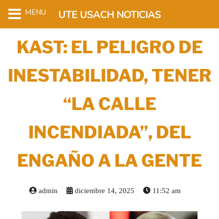
MENU
UTE USACH NOTICIAS
KAST: EL PELIGRO DE
INESTABILIDAD, TENER
“LA CALLE
INCENDIADA”, DEL
ENGAÑO A LA GENTE
admin
diciembre 14, 2025
11:52 am