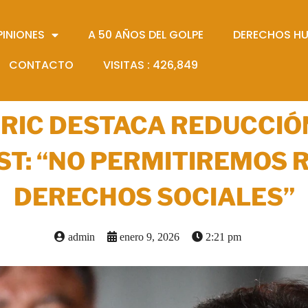
PINIONES
A 50 AÑOS DEL GOLPE
DERECHOS H
CONTACTO
VISITAS :
426,849
RIC DESTACA REDUCCIÓ
ST: “NO PERMITIREMOS
DERECHOS SOCIALES”
admin
enero 9, 2026
2:21 pm