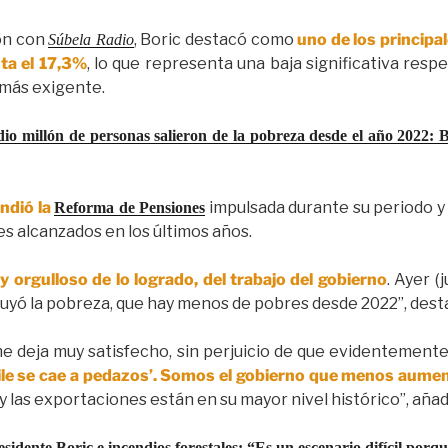
ón con
, Boric destacó como
uno de los principa
Súbela Radio
ta el 17,3%
, lo que representa una baja significativa resp
 más exigente.
o millón de personas salieron de la pobreza desde el año 2022: Bor
endió la
impulsada durante su periodo y
Reforma de Pensiones
s alcanzados en los últimos años.
y orgulloso de lo logrado, del trabajo del gobierno
. Ayer (
uyó la pobreza, que hay menos de pobres desde 2022”, dest
me deja muy satisfecho, sin perjuicio de que evidentement
hile se cae a pedazos’. Somos el gobierno que menos aume
, y las exportaciones están en su mayor nivel histórico”, aña
idente Boric e incendios forestales: “Es un escenario difícil por