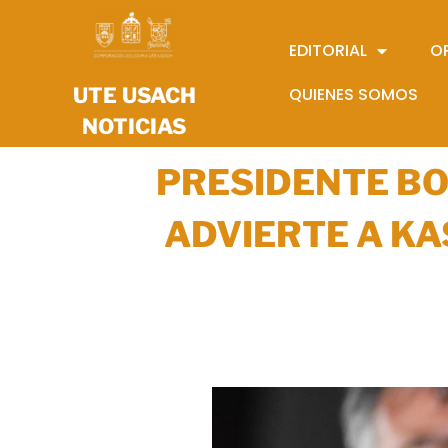
EDITORIAL
O
UTE USACH
QUIENES SOMOS
NOTICIAS
PRESIDENTE BO
ADVIERTE A KA