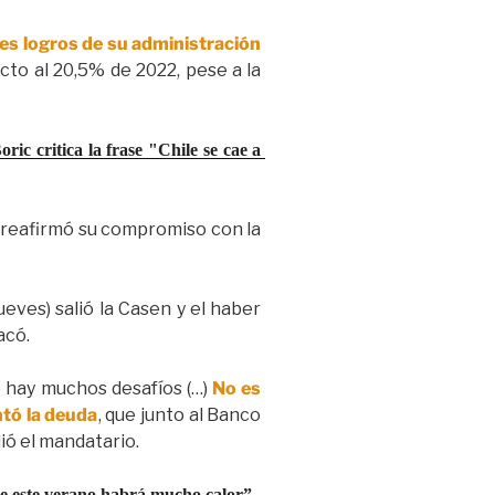
les logros de su administración
ecto al 20,5% de 2022, pese a la
ic critica la frase "Chile se cae a 
 reafirmó su compromiso con la
jueves) salió la Casen y el haber
acó.
e hay muchos desafíos (…)
No es
ntó la deuda
, que junto al Banco
dió el mandatario.
que este verano habrá mucho calor”