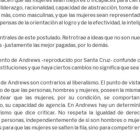
hacen que las mujeres sean mejores o incapaces para ciert
 liderazgo, racionalidad, capacidad de abstracción, toma de
n más, como masculinas, y que las mujeres sean representa
pensas de la orientación al logro y de la efectividad, la inteli
ntrales de este postulado. Retrotrae a ideas que no son nue
s -justamente las mejor pagadas, por lo demás.
nto de Andrews -reproducido por Santa Cruz- confunde c
tituciones y que haya ciertos cambios no significa que sea p
de Andrews son contrarios al liberalismo. El punto de vista
cho de que las personas, hombres y mujeres, poseen la mism
lantear que las mujeres, por su condición, se comporta
ido, su capacidad de agencia. En Andrews hay un determin
rismo que dice criticar. No respeta la igualdad de dere
s personas, independientemente de si son hombres o mujer
 para que las mujeres se salten la fila, sino para competir e