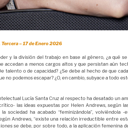
 Tercera – 17 de Enero 2026
oder y la división del trabajo en base al género, ¿a qué 
accedan a menos cargos altos y que persistan aún techo
¿De talento o de capacidad? ¿Se debe al hecho de que cad
 que no podemos escapar? ¿O, en cambio, subyace a todo est
telectual Lucía Santa Cruz al respecto ha desatado un amp
crítico- las ideas expuestas por Helen Andrews, según la
 la sociedad ha acabado “feminizándola”, volviéndola 
egún Andrews, “existe una relación irreductible entre est
ciones se debe, por sobre todo, a la aplicación femenina