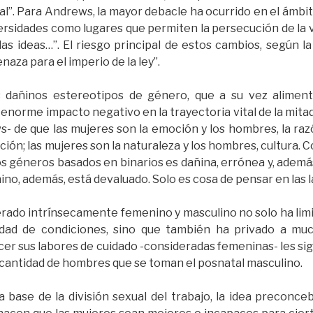
l”. Para Andrews, la mayor debacle ha ocurrido en el ámbito
versidades como lugares que permiten la persecución de la 
as ideas…”. El riesgo principal de estos cambios, según la
enaza para el imperio de la ley”.
 dañinos estereotipos de género, que a su vez aliment
enorme impacto negativo en la trayectoria vital de la mita
 de que las mujeres son la emoción y los hombres, la razón
ión; las mujeres son la naturaleza y los hombres, cultura. 
os géneros basados en binarios es dañina, errónea y, además
no, además, está devaluado. Solo es cosa de pensar en las l
rado intrínsecamente femenino y masculino no solo ha limit
ldad de condiciones, sino que también ha privado a m
ercer sus labores de cuidado -consideradas femeninas- les s
a cantidad de hombres que se toman el posnatal masculino.
 base de la división sexual del trabajo, la idea preconce