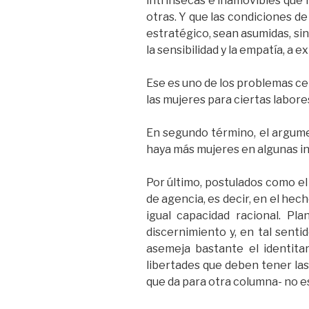
intrínsecas e inamovibles que 
otras. Y que las condiciones de
estratégico, sean asumidas, si
la sensibilidad y la empatía, a ex
Ese es uno de los problemas ce
las mujeres para ciertas labore
En segundo término, el argume
haya más mujeres en algunas ins
Por último, postulados como el 
de agencia, es decir, en el he
igual capacidad racional. P
discernimiento y, en tal sent
asemeja bastante el identita
libertades que deben tener la
que da para otra columna- no es