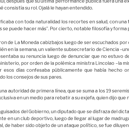
ui, después que su última performance pública fuera una ex
 consistía su rol. Ojalá le hayan entendido.
tificaba con toda naturalidad los recortes en salud, con u
se puede hacer más”. Por cierto, notable filosofía y forma po
eron de La Moneda cabizbajos luego de ser escuchados por
bién en la semana, un valiente subsecretario de Ciencia –u
sentaba su renuncia luego de denunciar que no estuvo d
ministerio, por orden de la polémica ministra Lincolao –la m
or esos días confesaba públicamente que había hecho om
do los consejos de sus pares.
una autoridad de primera línea, que se suma a los 19 serem
clusiva en un medio para rebatir a su exjefa, quien dijo que 
aguisados del Gobierno, un diputado que se disfraza del dic
e en un club deportivo, luego de llegar al lugar de madrug
ial, de haber sido objeto de un ataque político, se fue diluy