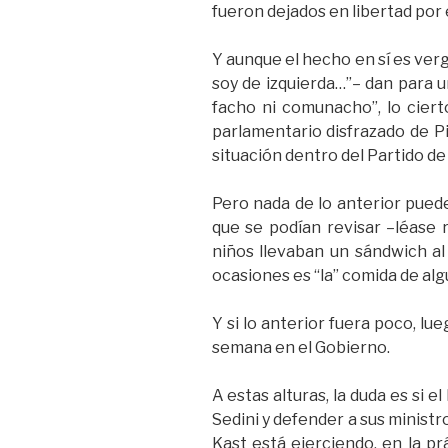
fueron dejados en libertad por 
Y aunque el hecho en sí es ver
soy de izquierda…”– dan para u
facho ni comunacho”, lo ciert
parlamentario disfrazado de Pi
situación dentro del Partido de
Pero nada de lo anterior pued
que se podían revisar –léase
niños llevaban un sándwich al
ocasiones es “la” comida de alg
Y si lo anterior fuera poco, l
semana en el Gobierno.
A estas alturas, la duda es si e
Sedini y defender a sus minist
Kast está ejerciendo, en la p