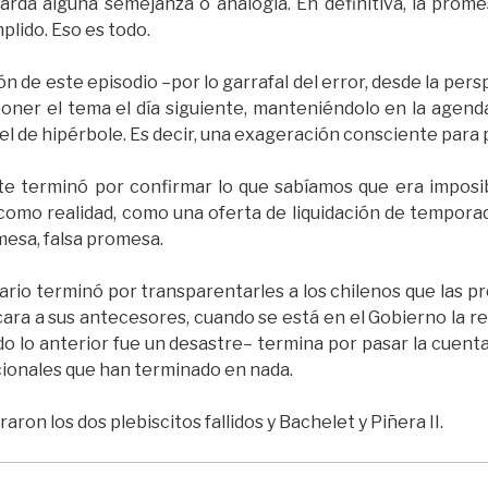
rda alguna semejanza o analogía. En definitiva, la prome
plido. Eso es todo.
ón de este episodio –por lo garrafal del error, desde la pe
oner el tema el día siguiente, manteniéndolo en la agenda
el de hipérbole. Es decir, una exageración consciente para
nte terminó por confirmar lo que sabíamos que era imposi
mo realidad, como una oferta de liquidación de temporad
esa, falsa promesa.
tario terminó por transparentarles a los chilenos que las
cara a sus antecesores, cuando se está en el Gobierno la re
do lo anterior fue un desastre– termina por pasar la cuenta
ionales que han terminado en nada.
aron los dos plebiscitos fallidos y Bachelet y Piñera II.