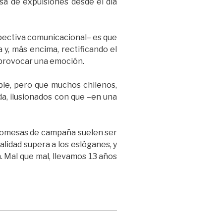
sa de expulsiones desde el día
rspectiva comunicacional– es que
 y, más encima, rectificando el
 provocar una emoción.
ble, pero que muchos chilenos,
a, ilusionados con que –en una
 promesas de campaña suelen ser
alidad supera a los eslóganes, y
. Mal que mal, llevamos 13 años