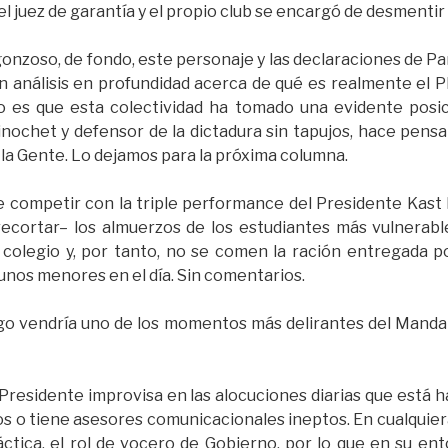
el juez de garantía y el propio club se encargó de desmentir
gonzoso, de fondo, este personaje y las declaraciones de Pa
n análisis en profundidad acerca de qué es realmente el PDG
o es que esta colectividad ha tomado una evidente posi
nochet y defensor de la dictadura sin tapujos, hace pens
 la Gente. Lo dejamos para la próxima columna.
e competir con la triple performance del Presidente Kast 
 recortar– los almuerzos de los estudiantes más vulnera
 colegio y, por tanto, no se comen la ración entregada p
unos menores en el día. Sin comentarios.
uego vendría uno de los momentos más delirantes del Mand
l Presidente improvisa en las alocuciones diarias que está h
ros o tiene asesores comunicacionales ineptos. En cualquier
ráctica, el rol de vocero de Gobierno, por lo que en su e