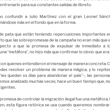
ntrenarlo para sus constantes salidas de libreto.
mo confundir a Julio Martínez con el gran Leonel Sánc
mándose más en el fondo que en la forma.
de pata que están teniendo repercusiones importantes en
rto que las sobrepromesas de la campaña no eran más que e
specto a que la promesa de expulsar de inmediato a 
una “metáfora”, no hizo más que confirmar lo obvio: que era
 con quienes entendieron el mensaje de manera concreta. 
des resolver un problema de manera mágica, y lo repites
les quedan xx días para abandonar el país”–, las perso
 hemos analizado muchas veces, hace un buen tiempo que, m
igentes.
 promesa de controlar la migración ilegal fue una metáfora,
ben, esta figura retórica se usa cuando queremos nombrar 