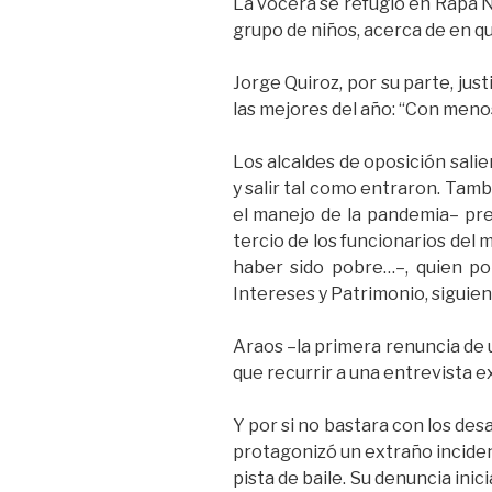
La vocera se refugió en Rapa N
grupo de niños, acerca de en qué
Jorge Quiroz, por su parte, jus
las mejores del año: “Con menos 
Los alcaldes de oposición sali
y salir tal como entraron. Tam
el manejo de la pandemia– pre
tercio de los funcionarios del 
haber sido pobre…–, quien p
Intereses y Patrimonio, siguien
Araos –la primera renuncia de 
que recurrir a una entrevista ex
Y por si no bastara con los des
protagonizó un extraño incident
pista de baile. Su denuncia inic