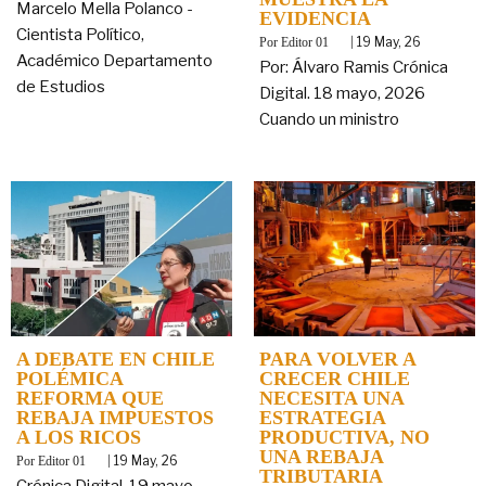
Marcelo Mella Polanco -
EVIDENCIA
Cientista Político,
By
|
19
May, 26
Editor 01
Académico Departamento
Por: Álvaro Ramis Crónica
de Estudios
Digital. 18 mayo, 2026
Cuando un ministro
A DEBATE EN CHILE
PARA VOLVER A
POLÉMICA
CRECER CHILE
REFORMA QUE
NECESITA UNA
REBAJA IMPUESTOS
ESTRATEGIA
A LOS RICOS
PRODUCTIVA, NO
UNA REBAJA
By
|
19
May, 26
Editor 01
TRIBUTARIA
Crónica Digital. 19 mayo,