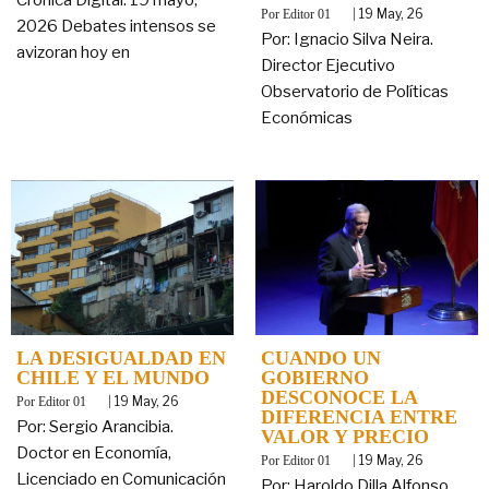
By
|
19
May, 26
Editor 01
2026 Debates intensos se
Por: Ignacio Silva Neira.
avizoran hoy en
Director Ejecutivo
Observatorio de Políticas
Económicas
LA DESIGUALDAD EN
CUANDO UN
CHILE Y EL MUNDO
GOBIERNO
DESCONOCE LA
By
|
19
May, 26
Editor 01
DIFERENCIA ENTRE
Por: Sergio Arancibia.
VALOR Y PRECIO
Doctor en Economía,
By
|
19
May, 26
Editor 01
Licenciado en Comunicación
Por: Haroldo Dilla Alfonso.