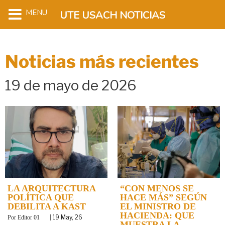
MENU
UTE USACH NOTICIAS
Noticias más recientes
19 de mayo de 2026
LA ARQUITECTURA
“CON MENOS SE
POLÍTICA QUE
HACE MÁS” SEGÚN
DEBILITA A KAST
EL MINISTRO DE
HACIENDA: QUE
By
|
19
May, 26
Editor 01
MUESTRA LA