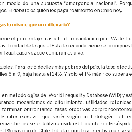
en medio de una supuesta “emergencia nacional”. Porqu
os. El debate es quién los paga realmente en Chile hoy.
gas lo mismo que un millonario?
tiene el porcentaje más alto de recaudación por IVA de to
casi la mitad de lo que el Estado recauda viene de un impuest
r igual, cada vez que compramos algo.
ales. Para los 5 deciles más pobres del país, la tasa efec
iles 6 al 9, baja hasta el 14%. Y solo el 1% más rico super
 en metodologías del World Inequality Database (WID) y es
rando mecanismos de diferimiento, utilidades retenidas 
terminar enfrentando tasas efectivas sorprendentemen
e la cifra exacta —que varía según metodología— el fe
tema chileno se debilita considerablemente en la cúspide 
,01% más rico de Chile tributa a una tasa efectiva que se sit