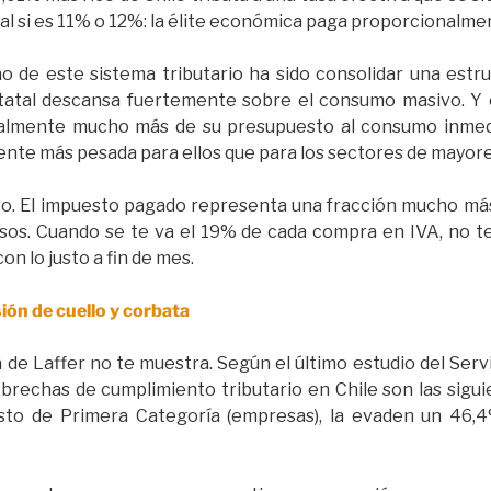
ual si es 11% o 12%: la élite económica paga proporcionalm
ño de este sistema tributario ha sido consolidar una estr
estatal descansa fuertemente sobre el consumo masivo. 
almente mucho más de su presupuesto al consumo inmedia
nte más pesada para ellos que para los sectores de mayore
vo. El impuesto pagado representa una fracción mucho más 
os. Cuando se te va el 19% de cada compra en IVA, no te 
on lo justo a fin de mes.
ón de cuello y corbata
 de Laffer no te muestra. Según el último estudio del Serv
s brechas de cumplimiento tributario en Chile son las sigui
sto de Primera Categoría (empresas), la evaden un 46,4