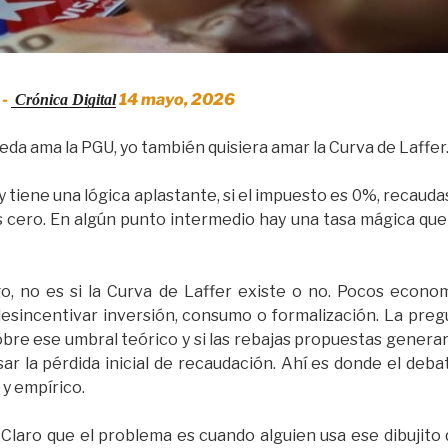
 -
14 mayo, 2026
 Crónica Digital
eda ama la PGU, yo también quisiera amar la Curva de Laffer
y tiene una lógica aplastante, si el impuesto es 0%, recaudas
 cero. En algún punto intermedio hay una tasa mágica que 
go, no es si la Curva de Laffer existe o no. Pocos econ
sincentivar inversión, consumo o formalización. La pregun
bre ese umbral teórico y si las rebajas propuestas genera
r la pérdida inicial de recaudación. Ahí es donde el deba
y empírico.
Claro que el problema es cuando alguien usa ese dibujito de