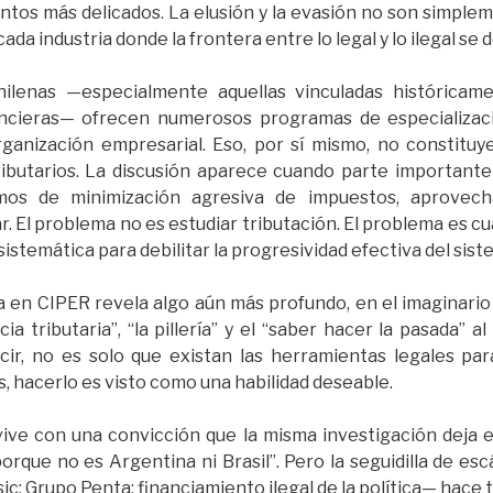
untos más delicados. La elusión y la evasión no son simple
cada industria donde la frontera entre lo legal y lo ilegal se 
hilenas —especialmente aquellas vinculadas históricame
nancieras— ofrecen numerosos programas de especializació
rganización empresarial. Eso, por sí mismo, no constit
ibutarios. La discusión aparece cuando parte important
mos de minimización agresiva de impuestos, aprovech
zar. El problema no es estudiar tributación. El problema es c
stemática para debilitar la progresividad efectiva del sist
a en CIPER revela algo aún más profundo, en el imaginario 
ucia tributaria”, “la pillería” y el “saber hacer la pasada
cir, no es solo que existan las herramientas legales pa
s, hacerlo es visto como una habilidad deseable.
vive con una convicción que la misma investigación deja en
porque no es Argentina ni Brasil”. Pero la seguidilla de e
ic; Grupo Penta; financiamiento ilegal de la política— hace 