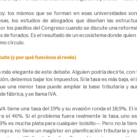
bby: los mismos que se forman en esas universidades son
as, los estudios de abogados que diseñan las estructura
or los pasillos del Congreso cuando se discute una reforma
as de forados. Es el resultado de un ecosistema donde quien
mo círculo.
ate (y por qué funciona al revés)
pa más elegante de este debate. Alguien podría decirte, co
ión, debemos bajar los impuestos. Si la tasa es más baja, el 
ue una menor tasa puede ampliar la base tributaria y au
de fábrica, y se llama IVA.
 IVA tiene una tasa del 19% y su evasión ronda el 18,9%. E
ra el 46%. Si el problema fuera realmente la tasa, uno e
 es mucha plata para cualquier bolsillo—. Pero no la tie
mpra, no tiene un magíster en planificación tributaria y no