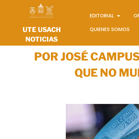
EDITORIAL
O
UTE USACH
QUIENES SOMOS
NOTICIAS
POR JOSÉ CAMPUS
QUE NO MU