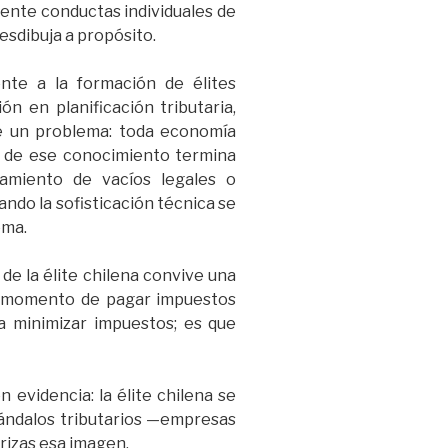
mente conductas individuales de
desdibuja a propósito.
nte a la formación de élites
n en planificación tributaria,
uye un problema: toda economía
e de ese conocimiento termina
amiento de vacíos legales o
uando la sofisticación técnica se
ema.
de la élite chilena convive una
” al momento de pagar impuestos
ra minimizar impuestos; es que
 evidencia: la élite chilena se
scándalos tributarios —empresas
trizas esa imagen.