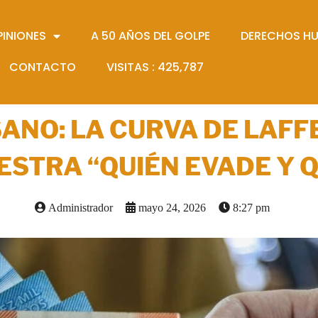
PINIONES
A 50 AÑOS DEL GOLPE
DERECHOS H
CONTACTO
VISITAS :
425,787
ANO: LA CURVA DE LAFF
ESTRA “QUIÉN EVADE Y Q
Administrador
mayo 24, 2026
8:27 pm