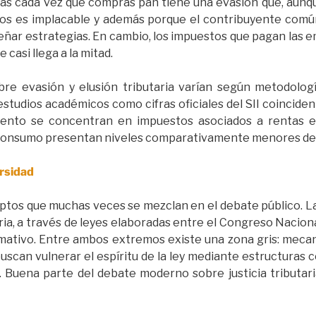
as cada vez que compras pan tiene una evasión que, aunqu
mos es implacable y además porque el contribuyente com
eñar estrategias. En cambio, los impuestos que pagan las e
casi llega a la mitad.
bre evasión y elusión tributaria varían según metodolog
estudios académicos como cifras oficiales del SII coinciden
ento se concentran en impuestos asociados a rentas emp
l consumo presentan niveles comparativamente menores de
ersidad
ptos que muchas veces se mezclan en el debate público. La e
aria, a través de leyes elaboradas entre el Congreso Naciona
mativo. Entre ambos extremos existe una zona gris: mecan
scan vulnerar el espíritu de la ley mediante estructuras c
izar. Buena parte del debate moderno sobre justicia tribut