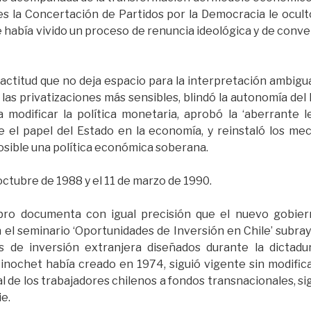
s la Concertación de Partidos por la Democracia le ocult
abía vivido un proceso de renuncia ideológica y de conve
ctitud que no deja espacio para la interpretación ambigua
ó las privatizaciones más sensibles, blindó la autonomía d
modificar la política monetaria, aprobó la ‘aberrante 
e el papel del Estado en la economía, y reinstaló los mec
osible una política económica soberana.
octubre de 1988 y el 11 de marzo de 1990.
ibro documenta con igual precisión que el nuevo gobie
n el seminario ‘Oportunidades de Inversión en Chile’ subr
de inversión extranjera diseñados durante la dictadur
inochet había creado en 1974, siguió vigente sin modific
l de los trabajadores chilenos a fondos transnacionales, si
ie.