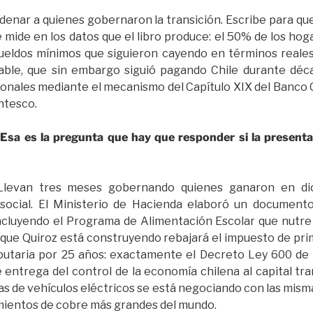
denar a quienes gobernaron la transición. Escribe para que
e mide en los datos que el libro produce: el 50% de los hog
ueldos mínimos que siguieron cayendo en términos reale
able, que sin embargo siguió pagando Chile durante déca
nales mediante el mecanismo del Capítulo XIX del Banco Cent
ntesco.
. Esa es la pregunta que hay que responder si la present
Llevan tres meses gobernando quienes ganaron en d
 social. El Ministerio de Hacienda elaboró un document
 incluyendo el Programa de Alimentación Escolar que nutre 
a que Quiroz está construyendo rebajará el impuesto de p
tributaria por 25 años: exactamente el Decreto Ley 600 de
ntrega del control de la economía chilena al capital trans
ías de vehículos eléctricos se está negociando con las mis
mientos de cobre más grandes del mundo.