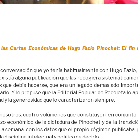
las Cartas Económicas de Hugo Fazio Pinochet: El fin de
 conversación que yo tenía habitualmente con Hugo Fazio, 
existía alguna publicación que las recogiera sistemáticamen
o: que debía hacerse, que era un legado demasiado import
rlo. Y le propuse que la Editorial Popular de Recoleta lo 
ad y la generosidad que lo caracterizaron siempre.
 nosotros: cuatro volúmenes que constituyen, en conjunto,
o económico de la dictadura de Pinochet y de la transición
 a semana, con los datos que el propio régimen publicaba, 
a disciplina intelectual y política de decirlo.