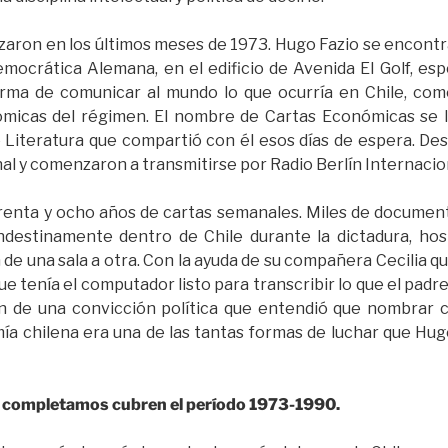
ron en los últimos meses de 1973. Hugo Fazio se encontrab
mocrática Alemana, en el edificio de Avenida El Golf, espe
forma de comunicar al mundo lo que ocurría en Chile, com
micas del régimen. El nombre de Cartas Económicas se lo
iteratura que compartió con él esos días de espera. Desde
al y comenzaron a transmitirse por Radio Berlín Internacio
nta y ocho años de cartas semanales. Miles de documento
landestinamente dentro de Chile durante la dictadura, hos
de una sala a otra. Con la ayuda de su compañera Cecilia que
ue tenía el computador listo para transcribir lo que el padre
n de una convicción política que entendió que nombrar c
a chilena era una de las tantas formas de luchar que Hugo 
 completamos cubren el período 1973-1990.