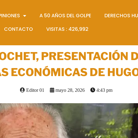
PINIONES
A 50 AÑOS DEL GOLPE
DERECHOS H
CONTACTO
VISITAS :
426,992
NOCHET, PRESENTACIÓN D
S ECONÓMICAS DE HUGO
Editor 01
mayo 28, 2026
4:43 pm