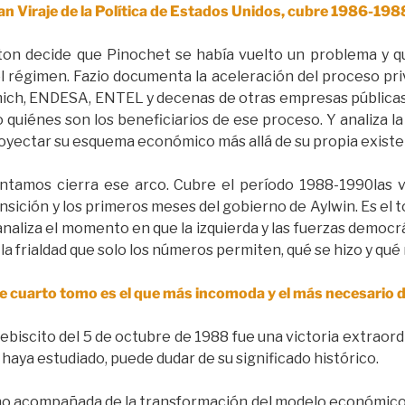
ran Viraje de la Política de Estados Unidos, cubre 1986-198
on decide que Pinochet se había vuelto un problema y qu
del régimen. Fazio documenta la aceleración del proceso pri
mich, ENDESA, ENTEL y decenas de otras empresas públicas.
 quiénes son los beneficiarios de ese proceso. Y analiza la
oyectar su esquema económico más allá de su propia existen
tamos cierra ese arco. Cubre el período 1988-1990las ví
transición y los primeros meses del gobierno de Aylwin. Es el
analiza el momento en que la izquierda y las fuerzas democr
a frialdad que solo los números permiten, qué se hizo y qué 
ste cuarto tomo es el que más incomoda y el más necesario 
ebiscito del 5 de octubre de 1988 fue una victoria extraord
o haya estudiado, puede dudar de su significado histórico.
vino acompañada de la transformación del modelo económico