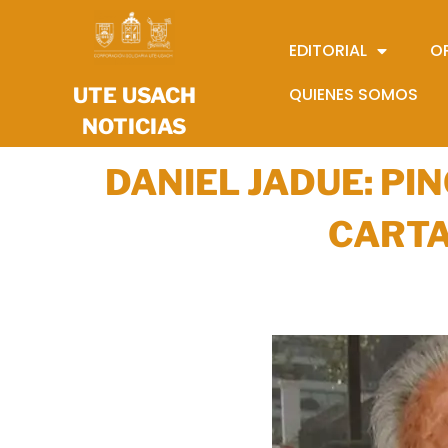
EDITORIAL
O
UTE USACH
QUIENES SOMOS
NOTICIAS
DANIEL JADUE: PI
CARTA