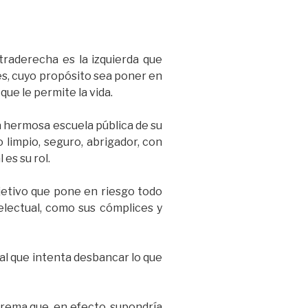
traderecha es la izquierda que
es, cuyo propósito sea poner en
que le permite la vida.
a hermosa escuela pública de su
 limpio, seguro, abrigador, con
es su rol.
bjetivo que pone en riesgo todo
telectual, como sus cómplices y
al que intenta desbancar lo que
trema que, en efecto, supondría