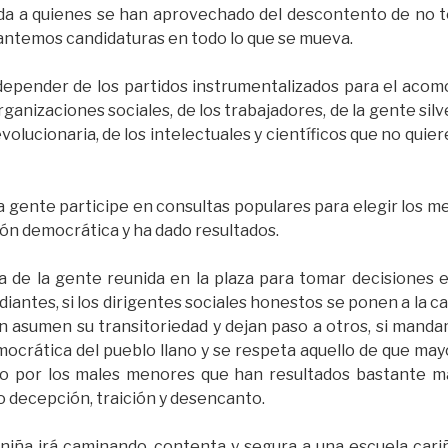
da a quienes se han aprovechado del descontento de no t
vantemos candidaturas en todo lo que se mueva.
epender de los partidos instrumentalizados para el acomo
rganizaciones sociales, de los trabajadores, de la gente sil
revolucionaria, de los intelectuales y científicos que no quier
la gente participe en consultas populares para elegir los m
ón democrática y ha dado resultados.
 de la gente reunida en la plaza para tomar decisiones e
diantes, si los dirigentes sociales honestos se ponen a la
n asumen su transitoriedad y dejan paso a otros, si manda
crática del pueblo llano y se respeta aquello de que may
lo por los males menores que han resultados bastante m
 decepción, traición y desencanto.
niña irá caminando, contenta y segura a una escuela cariñ