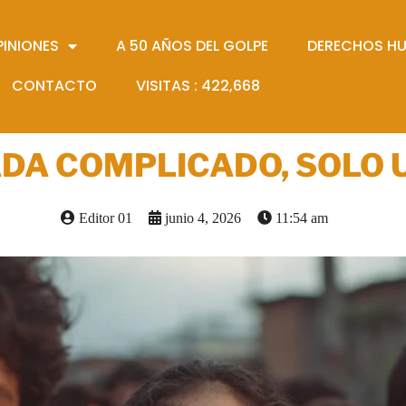
PINIONES
A 50 AÑOS DEL GOLPE
DERECHOS H
CONTACTO
VISITAS :
422,668
ADA COMPLICADO, SOLO 
Editor 01
junio 4, 2026
11:54 am