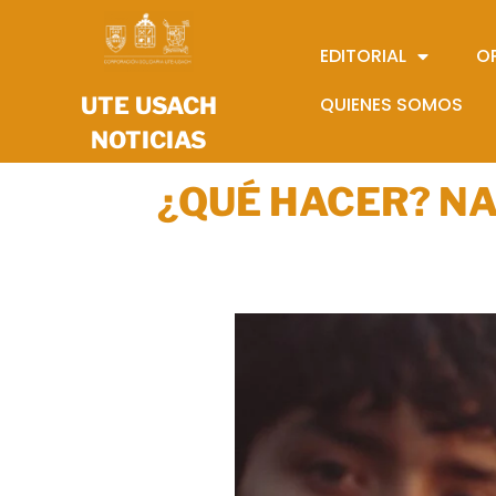
EDITORIAL
O
UTE USACH
QUIENES SOMOS
NOTICIAS
¿QUÉ HACER? N