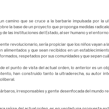
 camino que se cruce a la barbarie impulsada por la ul
obre la base de un proyecto que proponga medidas radical
y de las instituciones del Estado, al ser humano y el entorno 
te revolucionario, sería propiciar que los niños vayan a l
en alimentados y que sean recibidos en un establecimiento
formados, respetados por sus comunidades y que sepan cuál 
e el punto de vista del actual orden, lo anterior es un o
ntento, han construido tanto la ultraderecha, su autor in
oliberal.
bárbaros, irresponsables y gente desenfocada del mundo re
para reírse del actual orden, es en verdad una propuesta ex