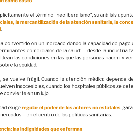
ad como costo
xplícitamente el término “neoliberalismo”, su análisis apun
ciales, la mercantilización de la atención sanitaria, la con
l
.
ha convertido en un mercado donde la capacidad de pago d
erminantes comerciales de la salud” —desde la industria 
ldean las condiciones en las que las personas nacen, vive
 sobre la equidad.
, se vuelve frágil. Cuando la atención médica depende d
lven inaccesibles, cuando los hospitales públicos se deteri
e convierte en un lujo.
dad exige
regular el poder de los actores no estatales
, gar
mercados— en el centro de las políticas sanitarias.
lencia: las indignidades que enferman