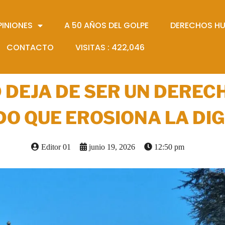
PINIONES
A 50 AÑOS DEL GOLPE
DERECHOS H
CONTACTO
VISITAS :
422,046
 DEJA DE SER UN DERECH
DO QUE EROSIONA LA DI
Editor 01
junio 19, 2026
12:50 pm