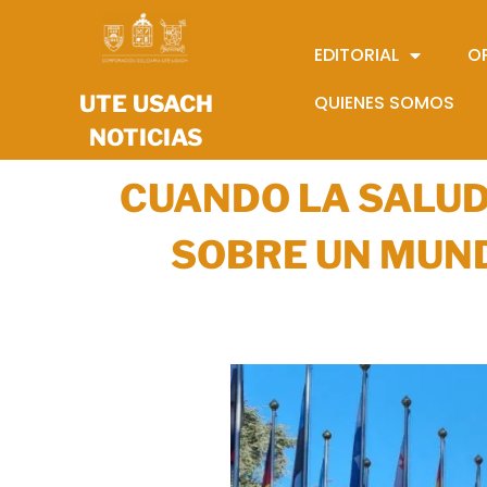
EDITORIAL
O
UTE USACH
QUIENES SOMOS
NOTICIAS
CUANDO LA SALUD
SOBRE UN MUN