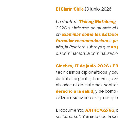
El Clarín Chile
.19 junio, 2026
La doctora
Tlaleng Mofokeng
,
2026 su informe anual ante el
en
examinar cómo los Estados g
formular recomendaciones para 
año, la Relatora subraya que
no 
discriminación, la criminalizaci
Ginebra, 17 de junio 2026 / ER
tecnicismos diplomáticos y caut
distinto: urgente, humano, ca
aisladas ni de sistemas sanit
derecho a la salud
, y de cómo
está erosionando ese principio
El documento,
A/HRC/62/66
,
ser humano”
. Y añade que la sa