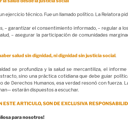
 la salud desde la justicia social
 ejercicio técnico. Fue un llamado político. La Relatora pidi
as, – garantizar el consentimiento informado, – regular a los
alud, – asegurar la participación de comunidades marginad
aber salud sin dignidad, ni dignidad sin justicia social
.
dad se profundiza y la salud se mercantiliza, el infor
tracto, sino una práctica cotidiana que debe guiar políti
ejo de Derechos Humanos, esa verdad resonó con fuerza. La
nan— estarán dispuestos a escuchar.
N ESTE ARTICULO, SON DE EXCLUSIVA RESPONSABILID
aliosa para nosotros!