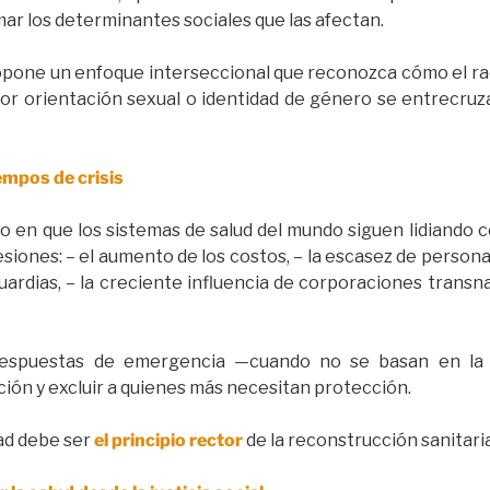
r los determinantes sociales que las afectan.
ropone un enfoque interseccional que reconozca cómo el raci
por orientación sexual o identidad de género se entrecru
empos de crisis
 en que los sistemas de salud del mundo siguen lidiando c
iones: – el aumento de los costos, – la escasez de personal
guardias, – la creciente influencia de corporaciones transna
respuestas de emergencia —cuando no se basan en la 
ción y excluir a quienes más necesitan protección.
dad debe ser
el principio rector
de la reconstrucción sanitaria